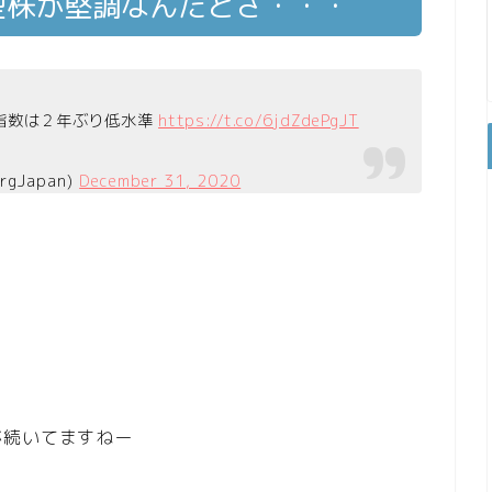
型株が堅調なんだとさ・・・
指数は２年ぶり低水準
https://t.co/6jdZdePgJT
gJapan)
December 31, 2020
が続いてますねー