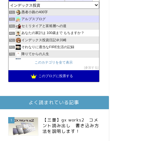
愚者小路の400字
1位
アルプスブログ
2位
セミリタイアと富裕層への道
3位
あなたの家計は 100歳まで もちますか？
4位
インデックス投資日記＠川崎
5位
それなりに適当なFIRE生活の記録
6位
降りてからの人生
7位
2023年(46歳)FIRE！！！＠20XX年FIRE！！！
8位
このカテゴリを全て表示
3階建ての資産形成
参加する
9位
スパコンSEが効率的投資で一家セミリタイアするブログ
10位
このブログに投票する
MBAのインデックス投資日記
11位
お金に困らない生活（インデックス投資ブログ）
12位
庶民的家族がインデックス投資でセミリタイア目指してみた
13位
よく読まれている記事
FPが実践するお金の知恵を磨く勉強会
14位
インデックス投資でも富裕層
15位
【三菱】gx works2 コメ
1
ント読み出し 書き込み方
法を説明します！