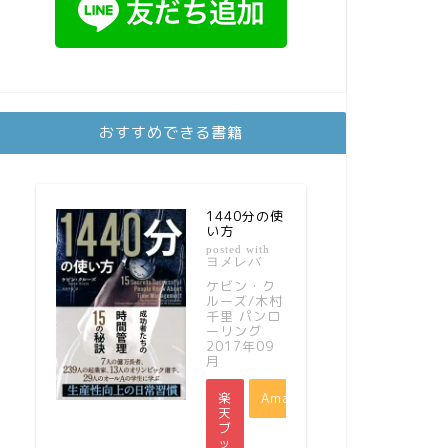
おすすめできる書籍
1440分の使
い方
posted with
ヨメレバ
ケビン・ク
ルーズ/木村
千里 パンロ
ーリング
2017年09
月
楽
Amazon
天
ブ
ッ