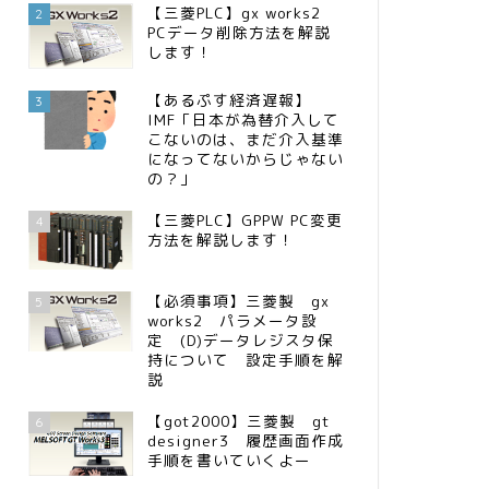
【三菱PLC】gx works2
2
PCデータ削除方法を解説
します！
【あるぷす経済遅報】
3
IMF「日本が為替介入して
こないのは、まだ介入基準
になってないからじゃない
の？」
【三菱PLC】GPPW PC変更
4
方法を解説します！
【必須事項】三菱製 gx
5
works2 パラメータ設
定 (D)データレジスタ保
持について 設定手順を解
説
【got2000】三菱製 gt
6
designer3 履歴画面作成
手順を書いていくよー