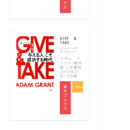
ク
ス
GIVE ＆
TAKE
posted with
ヨメレバ
アダム・グ
ラント/楠木
建 三笠書房
2014年01
月10日頃
楽
Amazon
天
ブ
ッ
ク
ス