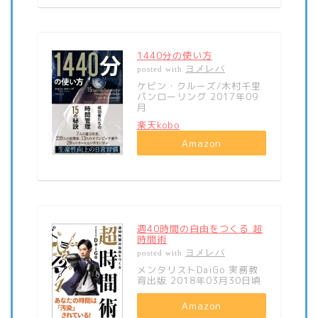
1440分の使い方
ヨメレバ
posted with
ケビン・クルーズ/木村千里
パンローリング 2017年09
月
楽天kobo
Amazon
週40時間の自由をつくる 超
時間術
ヨメレバ
posted with
メンタリストDaiGo 実務教
育出版 2018年03月30日頃
Amazon