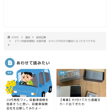
HOME
趣味
経済記事
【ワイ的経済遅報】米国市場 久々にSP500が大幅安になったそうですな
ぁ・・・
あわせて読みたい
生活
生活
20代男性ワイ。自動車保険を
【青春】片付けてたら遊戯王
見直そうと思い、自動車保険
カード出てきたわ
会社を比較してみたよー