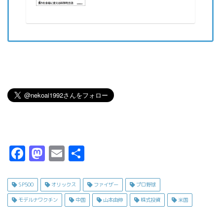
F
M
E
共
a
a
m
有
c
s
ai
SP500
オリックス
ファイザー
プロ野球
e
t
l
モデルナワクチン
中国
山本由伸
株式投資
米国
b
o