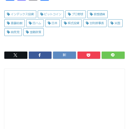
a
a
m
有
c
s
ai
インデックス投資
ビットコイン
プロ野球
仮想通貨
e
t
l
斎藤佑樹
日ハム
日本
株式投資
甘利幹事長
米国
b
o
自民党
金融政策
o
d
o
o
k
n