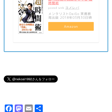
時間術
ヨメレバ
posted with
メンタリストDaiGo 実務教
育出版 2018年03月30日頃
Amazon
F
M
E
共