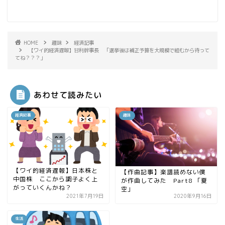
HOME
趣味
経済記事
【ワイ的経済遅報】甘利幹事長 「選挙後は補正予算を大規模で組むから待って
てね？？？」
あわせて読みたい
経済記事
趣味
【ワイ的経済遅報】日本株と
【作曲記事】楽譜読めない僕
中国株 ここから調子よく上
が作曲してみた Part8 「夏
がっていくんかね？
空」
2021年7月19日
2020年9月16日
生活