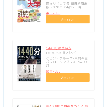
両＠リベ大学長 朝日新聞出
版 2020年06月19日頃
楽天kobo
Amazon
1440分の使い方
ヨメレバ
posted with
ケビン・クルーズ/木村千里
パンローリング 2017年09
月
楽天kobo
Amazon
週40時間の自由をつくる 超