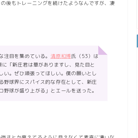
その後もトレーニングを続けたようなんですが、凄
な注目を集めている。
清原和博
氏（53）は
際に「新庄君は華がありますし、見た目と
しい。ぜひ頑張ってほしい。僕の願いとし
る野球界にスパイス的な存在として、新庄
ロ野球が盛り上がる」とエールを送った。
の強さとか衰えてるように見えなくて素直に凄いな