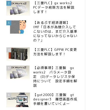
【三菱PLC】gx works2
2
PCデータ削除方法を解説
します！
【あるぷす経済遅報】
3
IMF「日本が為替介入して
こないのは、まだ介入基準
になってないからじゃない
の？」
【三菱PLC】GPPW PC変更
4
方法を解説します！
【必須事項】三菱製 gx
5
works2 パラメータ設
定 (D)データレジスタ保
持について 設定手順を解
説
【got2000】三菱製 gt
6
designer3 履歴画面作成
手順を書いていくよー