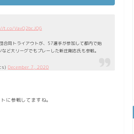
://t.co/VavQ2bcJQG
団合同トライアウトが、57選手が参加して都内で始
ツなど大リーグでもプレーした新庄剛志氏も参戦。
cs)
December 7, 2020
ウトに参戦してますね。