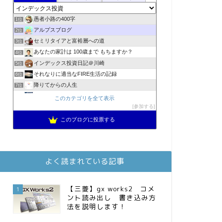
愚者小路の400字
1位
アルプスブログ
2位
セミリタイアと富裕層への道
3位
あなたの家計は 100歳まで もちますか？
4位
インデックス投資日記＠川崎
5位
それなりに適当なFIRE生活の記録
6位
降りてからの人生
7位
2023年(46歳)FIRE！！！＠20XX年FIRE！！！
8位
このカテゴリを全て表示
3階建ての資産形成
参加する
9位
スパコンSEが効率的投資で一家セミリタイアするブログ
10位
このブログに投票する
MBAのインデックス投資日記
11位
庶民的家族がインデックス投資でセミリタイア目指してみた
12位
お金に困らない生活（インデックス投資ブログ）
13位
よく読まれている記事
FPが実践するお金の知恵を磨く勉強会
14位
インデックス投資でも富裕層
15位
【三菱】gx works2 コメ
1
ント読み出し 書き込み方
法を説明します！