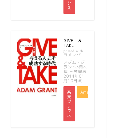
ク
ス
GIVE ＆
TAKE
posted with
ヨメレバ
アダム・グ
ラント/楠木
建 三笠書房
2014年01
月10日頃
楽
Amazon
天
ブ
ッ
ク
ス