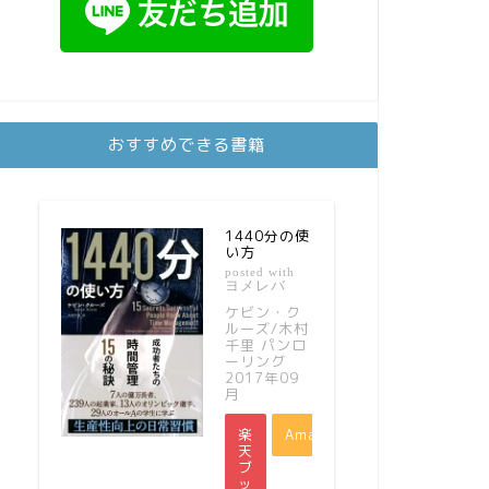
おすすめできる書籍
1440分の使
い方
posted with
ヨメレバ
ケビン・ク
ルーズ/木村
千里 パンロ
ーリング
2017年09
月
楽
Amazon
天
ブ
ッ