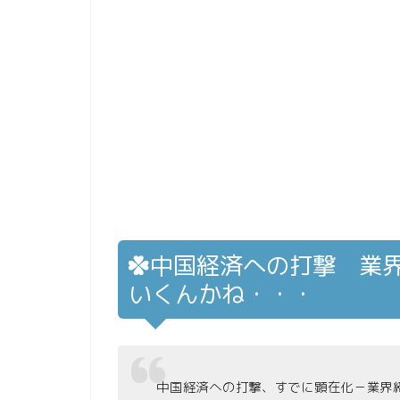
中国経済への打撃 業
いくんかね・・・
中国経済への打撃、すでに顕在化－業界