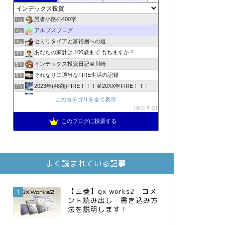
愚者小路の400字
1位
アルプスブログ
2位
セミリタイアと富裕層への道
3位
あなたの家計は 100歳まで もちますか？
4位
インデックス投資日記＠川崎
5位
それなりに適当なFIRE生活の記録
6位
2023年(46歳)FIRE！！！＠20XX年FIRE！！！
7位
3階建ての資産形成
8位
このカテゴリを全て表示
スパコンSEが効率的投資で一家セミリタイアするブログ
参加する
9位
降りてからの人生
10位
このブログに投票する
お金に困らない生活（インデックス投資ブログ）
11位
MBAのインデックス投資日記
12位
庶民的家族がインデックス投資でセミリタイア目指してみた
13位
よく読まれている記事
FPが実践するお金の知恵を磨く勉強会
14位
インデックス投資でも富裕層
15位
【三菱】gx works2 コメ
1
ント読み出し 書き込み方
法を説明します！