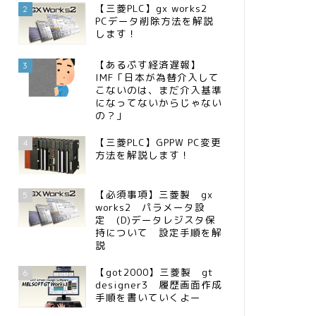
【三菱PLC】gx works2
2
PCデータ削除方法を解説
します！
【あるぷす経済遅報】
3
IMF「日本が為替介入して
こないのは、まだ介入基準
になってないからじゃない
の？」
【三菱PLC】GPPW PC変更
4
方法を解説します！
【必須事項】三菱製 gx
5
works2 パラメータ設
定 (D)データレジスタ保
持について 設定手順を解
説
【got2000】三菱製 gt
6
designer3 履歴画面作成
手順を書いていくよー