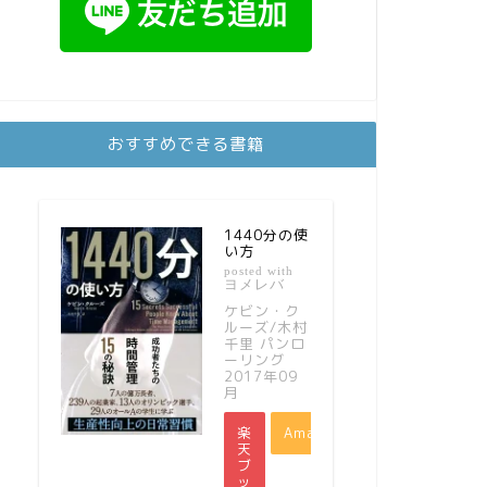
おすすめできる書籍
1440分の使
い方
posted with
ヨメレバ
ケビン・ク
ルーズ/木村
千里 パンロ
ーリング
2017年09
月
楽
Amazon
天
ブ
ッ