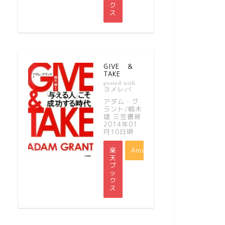
ク
ス
GIVE ＆
TAKE
posted with
ヨメレバ
アダム・グ
ラント/楠木
建 三笠書房
2014年01
月10日頃
楽
Amazon
天
ブ
ッ
ク
ス