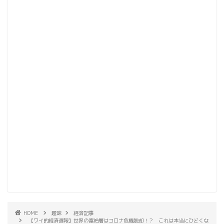
HOME
趣味
経済記事
【ワイ的経済遅報】世界の富裕層はコロナ危機脱却！？ これは本当にひどくな