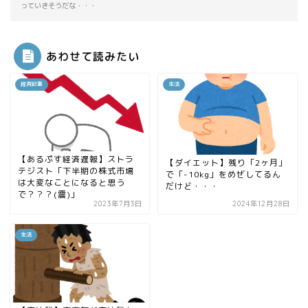
っていきそうだな・・・
あわせて読みたい
経済記事
生活
【あるぷす経済遅報】ストラ
【ダイエット】残り「2ヶ月」
テジスト「下半期の株式市場
で「-10kg」をめぜしてるん
は大変なことになると思う
だけど・・・
で？？？(震)」
2023年7月3日
2024年12月28日
生活