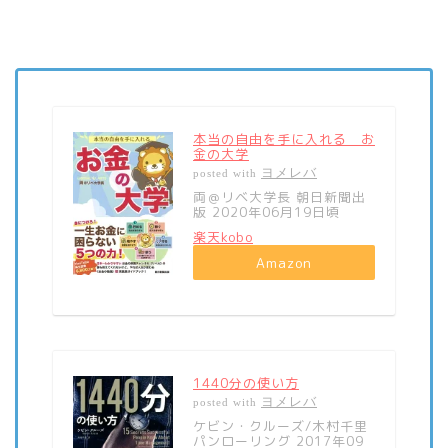
本当の自由を手に入れる お
金の大学
ヨメレバ
posted with
両＠リベ大学長 朝日新聞出
版 2020年06月19日頃
楽天kobo
Amazon
1440分の使い方
ヨメレバ
posted with
ケビン・クルーズ/木村千里
パンローリング 2017年09