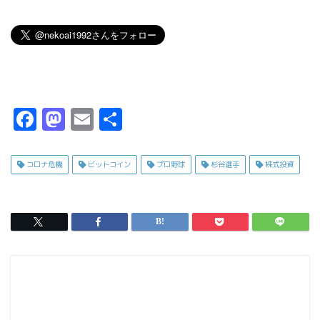
F
M
E
共
a
a
m
有
c
s
ai
コロナ危機
ビットコイン
プロ野球
杉谷選手
株式投資
e
t
l
b
o
o
d
o
o
k
n