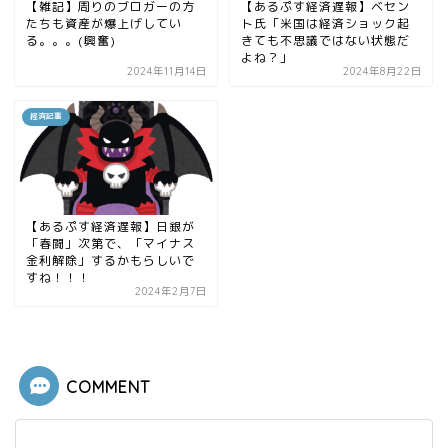
【雑記】周りのブロガーの方
【あるぷす経済遅報】ベセン
たちも資産が爆上げしてい
ト氏「米国は経済ショック起
る。。。(興奮)
きても不思議ではない状態だ
よね？」
2024年11月14日
2024年8月22日
経済記事
【あるぷす経済遅報】日銀が
「春闘」次第で、「マイナス
金利解除」するかもらしいで
すね！！！
2024年2月7日
COMMENT