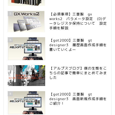
5
【必須事項】三菱製 gx
works2 パラメータ設定 (D)デ
ータレジスタ保持について 設定
手順を解説
6
【got2000】三菱製 gt
designer3 履歴画面作成手順を
書いていくよー
7
【アルプスブログ】僕の生態をこ
ちらの記事で簡単にまとめてみま
した
8
【got2000】三菱製 gt
designer3 画面新規作成手順を
ご紹介！