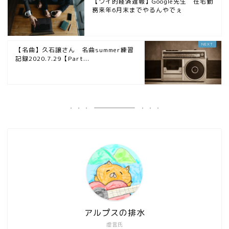
【ワイ的経済遅報】Google先生 在宅勤
務来年6月末までやるんやでぇ
【名曲】久石譲さん 名曲summer練習
記録2020.7.29【Part...
アルプスの排水
虚言氏