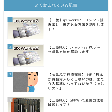
庶民的家族がインデックス投資でセミリタイア目指してみた
13位
よく読まれている記事
FPが実践するお金の知恵を磨く勉強会
14位
インデックス投資でも富裕層
15位
1
【三菱】gx works2 コメント読
み出し 書き込み方法を説明しま
す！
2
【三菱PLC】gx works2 PCデー
タ削除方法を解説します！
3
【あるぷす経済遅報】IMF「日本
が為替介入してこないのは、まだ
介入基準になってないからじゃな
いの？」
4
【三菱PLC】GPPW PC変更方法を
解説します！