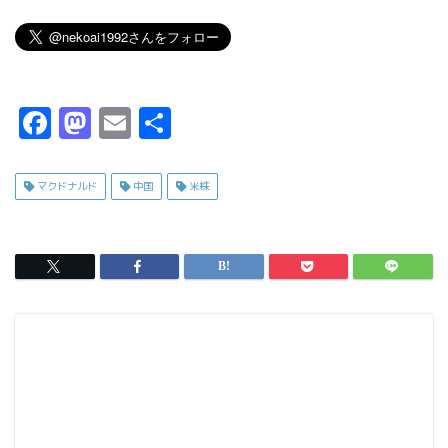
F
M
E
共
a
a
m
有
c
s
ai
マクドナルド
中国
米株
e
t
l
b
o
o
d
o
o
k
n