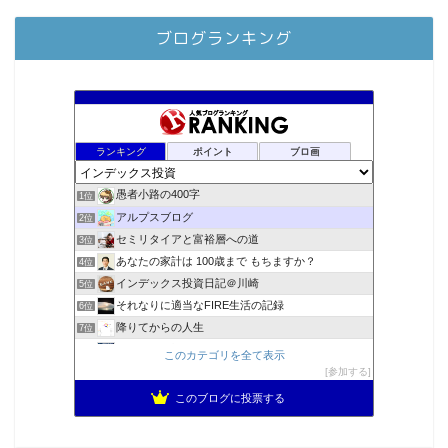
ブログランキング
ランキング
ポイント
ブロ画
愚者小路の400字
1位
アルプスブログ
2位
セミリタイアと富裕層への道
3位
あなたの家計は 100歳まで もちますか？
4位
インデックス投資日記＠川崎
5位
それなりに適当なFIRE生活の記録
6位
降りてからの人生
7位
2023年(46歳)FIRE！！！＠20XX年FIRE！！！
8位
このカテゴリを全て表示
3階建ての資産形成
参加する
9位
スパコンSEが効率的投資で一家セミリタイアするブログ
10位
このブログに投票する
MBAのインデックス投資日記
11位
お金に困らない生活（インデックス投資ブログ）
12位