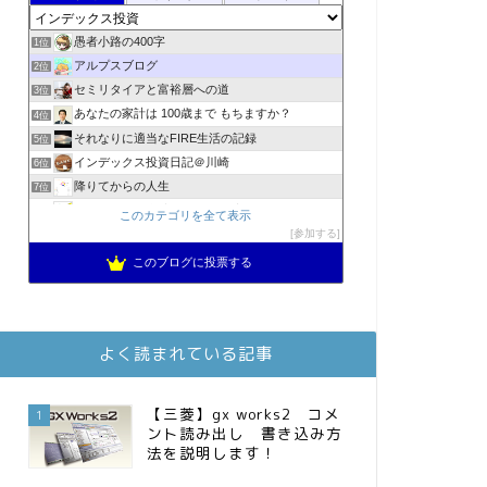
愚者小路の400字
1位
アルプスブログ
2位
セミリタイアと富裕層への道
3位
あなたの家計は 100歳まで もちますか？
4位
それなりに適当なFIRE生活の記録
5位
インデックス投資日記＠川崎
6位
降りてからの人生
7位
スパコンSEが効率的投資で一家セミリタイアするブログ
8位
このカテゴリを全て表示
MBAのインデックス投資日記
参加する
9位
2023年(46歳)FIRE！！！＠20XX年FIRE！！！
10位
このブログに投票する
3階建ての資産形成
11位
お金に困らない生活（インデックス投資ブログ）
12位
庶民的家族がインデックス投資でセミリタイア目指してみた
13位
よく読まれている記事
FPが実践するお金の知恵を磨く勉強会
14位
インデックス投資でも富裕層
15位
【三菱】gx works2 コメ
1
ント読み出し 書き込み方
法を説明します！