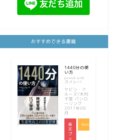
おすすめできる書籍
1440分の使
い方
posted with
ヨメレバ
ケビン・ク
ルーズ/木村
千里 パンロ
ーリング
2017年09
月
楽
Amazon
天
ブ
ッ