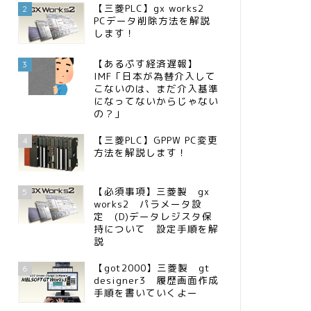
【三菱PLC】gx works2
2
PCデータ削除方法を解説
します！
【あるぷす経済遅報】
3
IMF「日本が為替介入して
こないのは、まだ介入基準
になってないからじゃない
の？」
【三菱PLC】GPPW PC変更
4
方法を解説します！
【必須事項】三菱製 gx
5
works2 パラメータ設
定 (D)データレジスタ保
持について 設定手順を解
説
【got2000】三菱製 gt
6
designer3 履歴画面作成
手順を書いていくよー