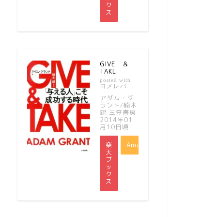
ク
ス
GIVE ＆
TAKE
posted with
ヨメレバ
アダム・グ
ラント/楠木
建 三笠書房
2014年01
月10日頃
楽
Amazon
天
ブ
ッ
ク
ス