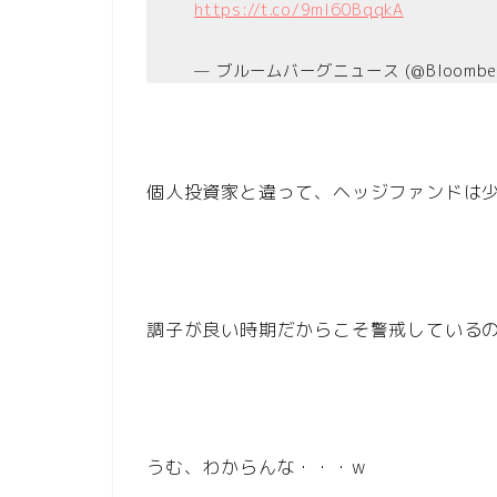
https://t.co/9ml60BqqkA
— ブルームバーグニュース (@Bloomber
個人投資家と違って、ヘッジファンドは
調子が良い時期だからこそ警戒している
うむ、わからんな・・・w