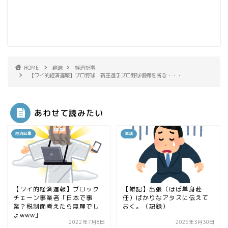
HOME
趣味
経済記事
【ワイ的経済遅報】プロ野球 新庄選手プロ野球復帰を断念・・・
あわせて読みたい
経済記事
生活
【ワイ的経済遅報】ブロック
【雑記】出張（ほぼ単身赴
チェーン事業者「日本で事
任）ばかりなアタスに伝えて
業？税制面考えたら無理でし
おく。（記録）
ょwww」
2022年7月8日
2025年3月30日