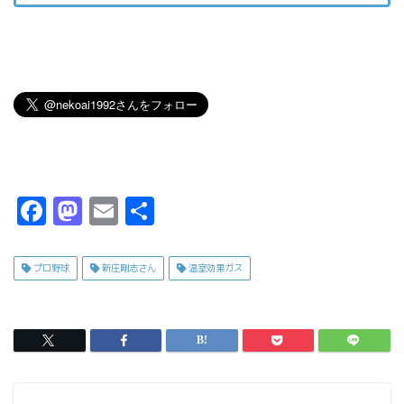
F
M
E
共
a
a
m
有
c
s
ai
プロ野球
新庄剛志さん
温室効果ガス
e
t
l
b
o
o
d
o
o