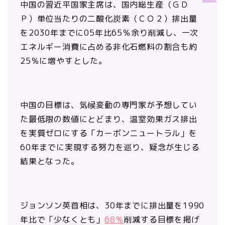
中国の習近平国家主席は、国内総生産（ＧＤ
Ｐ）単位当たりの二酸化炭素（ＣＯ２）排出量
を2030年までに05年比65％余り削減し、一次
エネルギー消費に占める非化石燃料の割合も約
25％に増やすとした。
中国の目標は、気候変動の専門家が予想してい
た最低限の数値にとどまり、温室効果ガス排出
を実質ゼロにする「カーボンニュートラル」を
60年までに実現する努力を巡り、疑念が生じる
結果となった。
ジョンソン英首相は、30年までに排出量を1990
年比で「少なくとも」
68％
削減する目標を掲げ