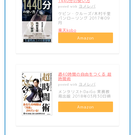
1440分の使い方
ヨメレバ
posted with
ケビン・クルーズ/木村千里
パンローリング 2017年09
月
楽天kobo
Amazon
週40時間の自由をつくる 超
時間術
ヨメレバ
posted with
メンタリストDaiGo 実務教
育出版 2018年03月30日頃
Amazon