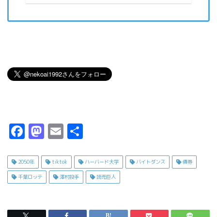
F
M
E
共
a
a
m
有
c
s
ai
2050年
tiktok
ハーバード大学
バイトダンス
債券
e
t
l
千葉ロッテ
澤村投手
読売巨人
b
o
o
d