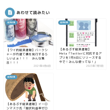
あわせて読みたい
経済記事
経済記事
【あるぷす経済遅報】
【ワイ的経済遅報】バークシ
Meta「Twitterに対抗するア
ャーが円建て債を発行するら
プリを7月6日にリリースする
しいよぉ！！！ みんな集
やで！みんな使ってな！」
合！！！
2021年4月6日
2023年7月5日
経済記事
【あるぷす経済遅報】イーロ
ンマスク氏「現状利益率ゼロ