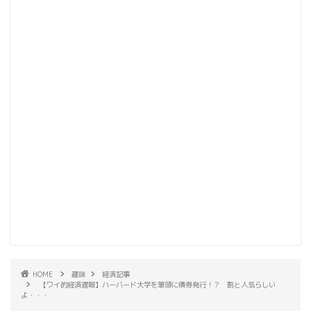
HOME
趣味
経済記事
【ワイ的経済遅報】ハーバード大学を筆頭に債券発行！？ 割と人気らしい
よ・・・