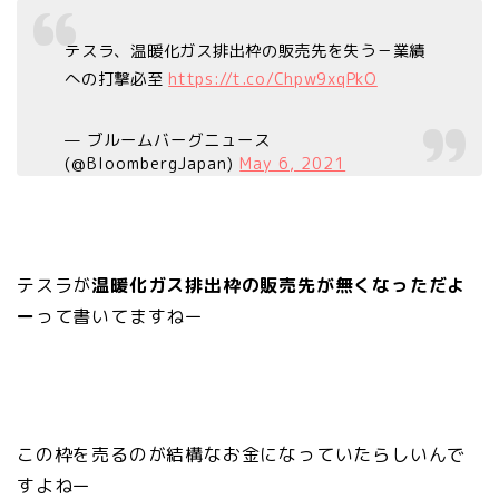
テスラ、温暖化ガス排出枠の販売先を失う－業績
への打撃必至
https://t.co/Chpw9xqPkO
— ブルームバーグニュース
(@BloombergJapan)
May 6, 2021
テスラが
温暖化ガス排出枠の販売先が無くなっただよ
ー
って書いてますねー
この枠を売るのが結構なお金になっていたらしいんで
すよねー