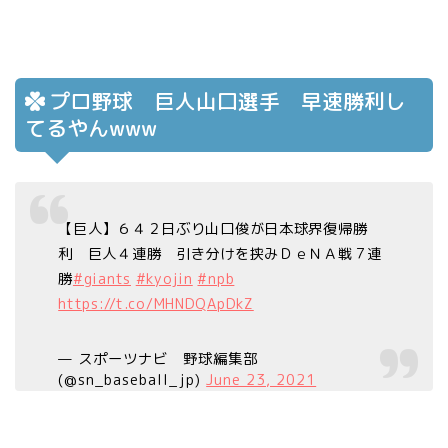
プロ野球 巨人山口選手 早速勝利し
てるやんwww
【巨人】６４２日ぶり山口俊が日本球界復帰勝
利 巨人４連勝 引き分けを挟みＤｅＮＡ戦７連
勝
#giants
#kyojin
#npb
https://t.co/MHNDQApDkZ
— スポーツナビ 野球編集部
(@sn_baseball_jp)
June 23, 2021