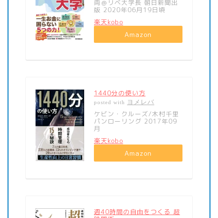
両＠リベ大学長 朝日新聞出
版 2020年06月19日頃
楽天kobo
Amazon
1440分の使い方
ヨメレバ
posted with
ケビン・クルーズ/木村千里
パンローリング 2017年09
月
楽天kobo
Amazon
週40時間の自由をつくる 超