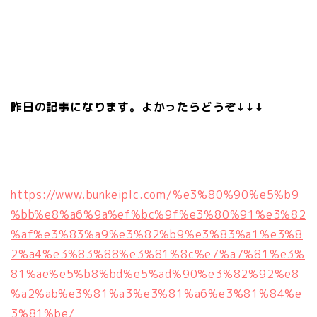
昨日の記事になります。よかったらどうぞ↓↓↓
https://www.bunkeiplc.com/%e3%80%90%e5%b9
%bb%e8%a6%9a%ef%bc%9f%e3%80%91%e3%82
%af%e3%83%a9%e3%82%b9%e3%83%a1%e3%8
2%a4%e3%83%88%e3%81%8c%e7%a7%81%e3%
81%ae%e5%b8%bd%e5%ad%90%e3%82%92%e8
%a2%ab%e3%81%a3%e3%81%a6%e3%81%84%e
3%81%be/