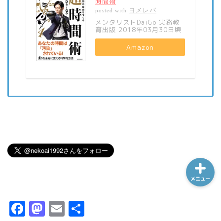
時間術
ヨメレバ
posted with
メンタリストDaiGo 実務教
育出版 2018年03月30日頃
ホーム
Amazon
シーケンス制御
趣味
金融
メニュー
F
M
E
共