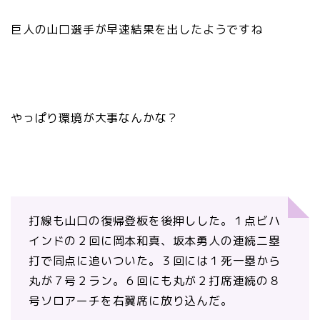
巨人の山口選手が早速結果を出したようですね
やっぱり環境が大事なんかな？
打線も山口の復帰登板を後押しした。１点ビハ
インドの２回に岡本和真、坂本勇人の連続二塁
打で同点に追いついた。３回には１死一塁から
丸が７号２ラン。６回にも丸が２打席連続の８
号ソロアーチを右翼席に放り込んだ。