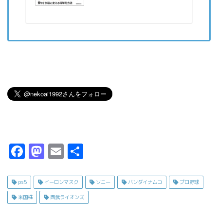
F
M
E
共
a
a
m
有
c
s
ai
ps5
イーロンマスク
ソニー
バンダイナムコ
プロ野球
e
t
l
米国株
西武ライオンズ
b
o