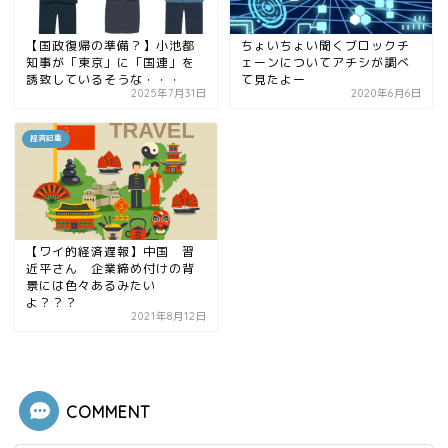
【国政復帰の準備？】小池都
ちょいちょい聞くブロックチ
知事が「東京」に「国連」を
ェーンについてアチシが調べ
誘致しているそうな・・・
て見たよー
2025年7月31日
2020年6月6日
経済記事
【ワイ的経済遅報】中国 習
近平さん 企業締め付けの背
景には色々あるみたい
よ？？？
2021年8月12日
COMMENT