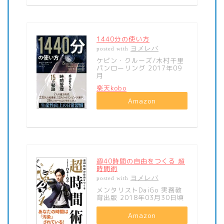
1440分の使い方
ヨメレバ
posted with
ケビン・クルーズ/木村千里
パンローリング 2017年09
月
楽天kobo
Amazon
週40時間の自由をつくる 超
時間術
ヨメレバ
posted with
メンタリストDaiGo 実務教
育出版 2018年03月30日頃
Amazon