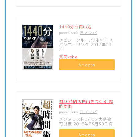
1440分の使い方
ヨメレバ
posted with
ケビン・クルーズ/木村千里
パンローリング 2017年09
月
楽天kobo
Amazon
週40時間の自由をつくる 超
時間術
ヨメレバ
posted with
メンタリストDaiGo 実務教
育出版 2018年03月30日頃
Amazon