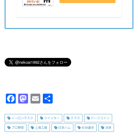
F
M
E
共
a
a
m
有
c
s
ai
イーロンマスク
ツイッター
テスラ
ドージコイン
e
t
l
プロ野球
上海工場
日本ハム
杉谷選手
決済