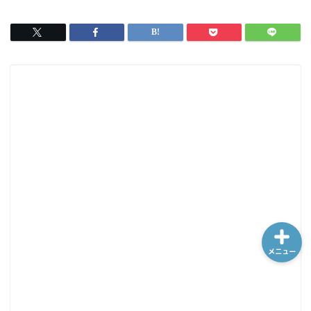
b
o
o
d
o
o
ホーム
k
n
シーケンス制御
趣味
金融
メニュー