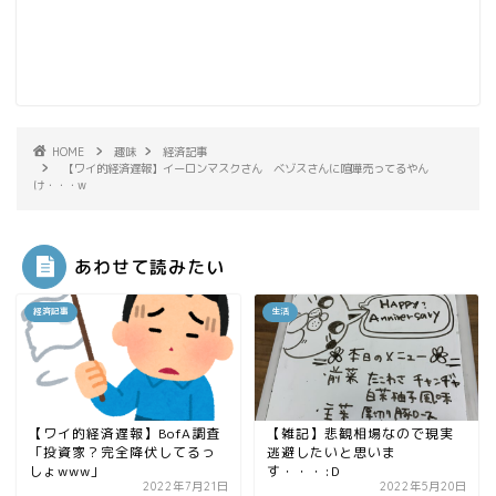
HOME
趣味
経済記事
【ワイ的経済遅報】イーロンマスクさん ベゾスさんに喧嘩売ってるやん
け・・・w
あわせて読みたい
経済記事
生活
【ワイ的経済遅報】BofA調査
【雑記】悲観相場なので現実
「投資家？完全降伏してるっ
逃避したいと思いま
しょwww」
す・・・:D
2022年7月21日
2022年5月20日