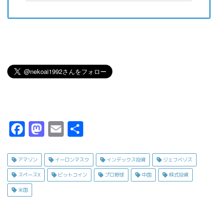
F
M
E
共
a
a
m
有
c
s
ai
アマゾン
イーロンマスク
インデックス投資
ジェフベゾス
e
t
l
スペースX
ビットコイン
プロ野球
中国
株式投資
b
o
米国
o
d