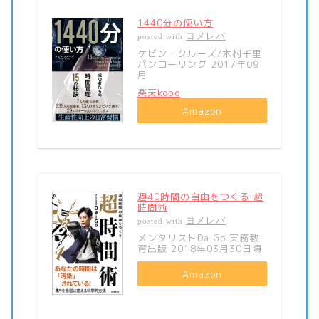
1440分の使い方
ヨメレバ
posted with
ケビン・クルーズ/木村千里
パンローリング 2017年09
月
楽天kobo
Amazon
週40時間の自由をつくる 超
時間術
ヨメレバ
posted with
メンタリストDaiGo 実務教
育出版 2018年03月30日頃
Amazon