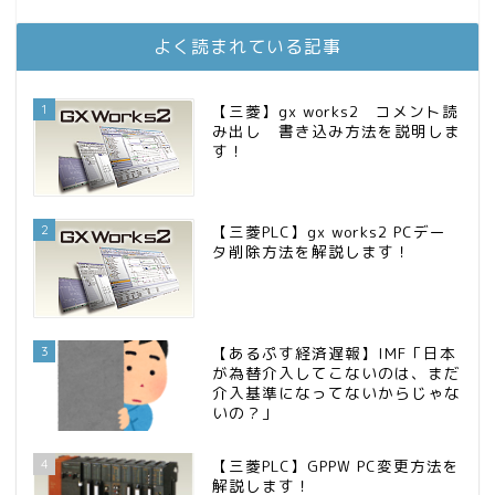
お金に困らない生活（インデックス投資ブログ）
12位
庶民的家族がインデックス投資でセミリタイア目指してみた
13位
よく読まれている記事
FPが実践するお金の知恵を磨く勉強会
14位
インデックス投資でも富裕層
15位
1
【三菱】gx works2 コメント読
み出し 書き込み方法を説明しま
す！
2
【三菱PLC】gx works2 PCデー
タ削除方法を解説します！
3
【あるぷす経済遅報】IMF「日本
が為替介入してこないのは、まだ
介入基準になってないからじゃな
いの？」
4
【三菱PLC】GPPW PC変更方法を
解説します！