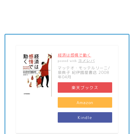
経済は感情で動く
ヨメレバ
posted with
マッテオ・モッテルリーニ/
泉典子 紀伊國屋書店 2008
年04月
楽天ブックス
Amazon
Kindle