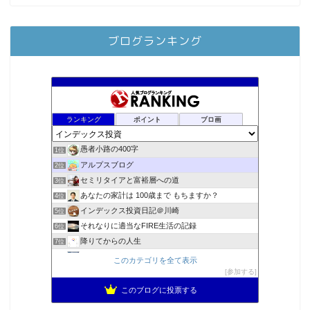
ブログランキング
ランキング
ポイント
ブロ画
愚者小路の400字
1位
アルプスブログ
2位
セミリタイアと富裕層への道
3位
あなたの家計は 100歳まで もちますか？
4位
インデックス投資日記＠川崎
5位
それなりに適当なFIRE生活の記録
6位
降りてからの人生
7位
2023年(46歳)FIRE！！！＠20XX年FIRE！！！
8位
このカテゴリを全て表示
MBAのインデックス投資日記
参加する
9位
スパコンSEが効率的投資で一家セミリタイアするブログ
10位
このブログに投票する
3階建ての資産形成
11位