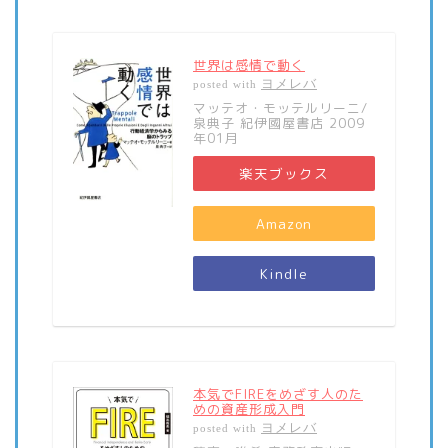
世界は感情で動く
ヨメレバ
posted with
マッテオ・モッテルリーニ/
泉典子 紀伊國屋書店 2009
年01月
楽天ブックス
Amazon
Kindle
本気でFIREをめざす人のた
めの資産形成入門
ヨメレバ
posted with