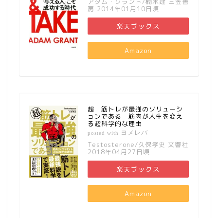
アダム・グラント/楠木建 三笠書
房 2014年01月10日頃
楽天ブックス
Amazon
超 筋トレが最強のソリューシ
ョンである 筋肉が人生を変え
る超科学的な理由
ヨメレバ
posted with
Testosterone/久保孝史 文響社
2018年04月27日頃
楽天ブックス
Amazon