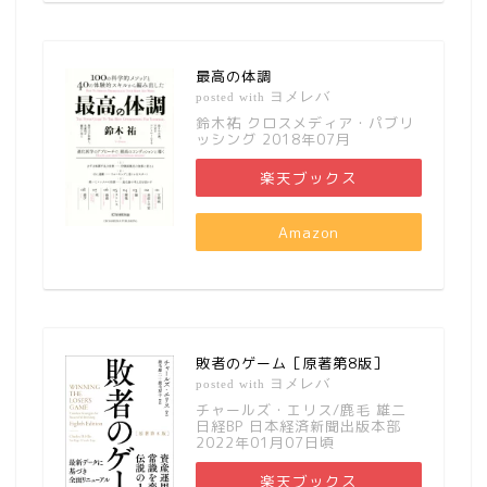
最高の体調
ヨメレバ
posted with
鈴木祐 クロスメディア・パブリ
ッシング 2018年07月
楽天ブックス
Amazon
敗者のゲーム［原著第8版］
ヨメレバ
posted with
チャールズ・エリス/鹿毛 雄二
日経BP 日本経済新聞出版本部
2022年01月07日頃
楽天ブックス