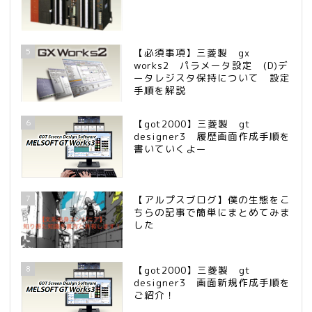
5
【必須事項】三菱製 gx
works2 パラメータ設定 (D)デ
ータレジスタ保持について 設定
手順を解説
6
【got2000】三菱製 gt
designer3 履歴画面作成手順を
書いていくよー
7
【アルプスブログ】僕の生態をこ
ちらの記事で簡単にまとめてみま
した
8
【got2000】三菱製 gt
designer3 画面新規作成手順を
ご紹介！