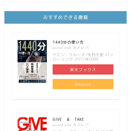
おすすめできる書籍
1440分の使い方
ヨメレバ
posted with
ケビン・クルーズ/木村千里 パン
ローリング 2017年09月
楽天ブックス
Amazon
GIVE ＆ TAKE
ヨメレバ
posted with