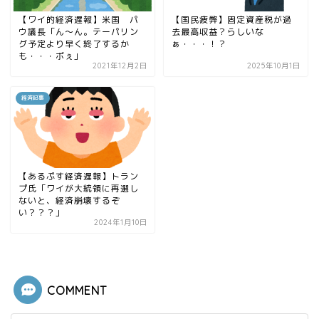
【ワイ的経済遅報】米国 パ
【国民疲弊】固定資産税が過
ウ議長「ん〜ん。テーパリン
去最高収益？らしいな
グ予定より早く終了するか
ぁ・・・！？
も・・・ボぇ」
2021年12月2日
2025年10月1日
経済記事
【あるぷす経済遅報】トラン
プ氏「ワイが大統領に再選し
ないと、経済崩壊するぞ
い？？？」
2024年1月10日
COMMENT