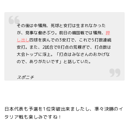
その後は中犠飛、死球と安打は生まれなかった
が、見事な働きぶり。前日の韓国戦では犠飛、
押
し出し
四球を挟んでの3安打で、これで5打数連続
安打。また、2試合で8打点の荒稼ぎで、打点数は
大会トップに浮上。「打点はみなさんのおかげな
ので、ありがたいです」と話していた。
スポニチ
日本代表も予選を1位突破出来ましたし、準々決勝のイ
タリア戦も楽しみですね！