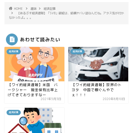
HOME
趣味
経済記事
【あるぷす経済遅報】「SVB」破綻は、結構ヤバい話なんだね。アタス気が付か
なかったよ。。。
あわせて読みたい
経済記事
経済記事
【ワイ的経済遅報】米国 バ
【ワイ的経済遅報】世界のト
ークシャー 現金保有比率上
ヨタ 中国で稼ぐんやで
げてきておりますなー
ぇ！！！
2021年5月3日
2020年8月10日
経済記事