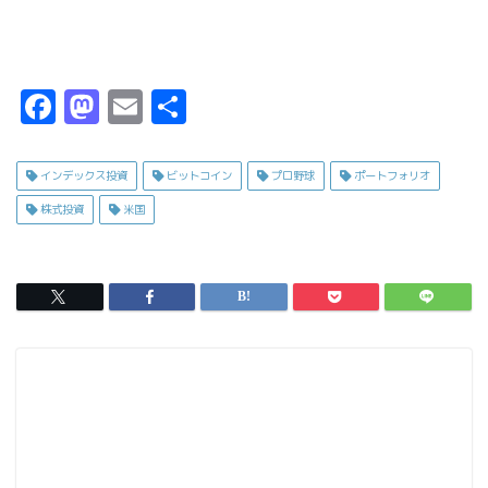
F
M
E
共
a
a
m
有
c
s
ai
インデックス投資
ビットコイン
プロ野球
ポートフォリオ
e
t
l
株式投資
米国
b
o
o
d
o
o
k
n