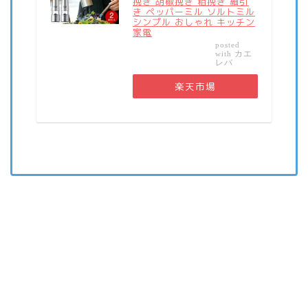
挽き 胡椒挽き 粗挽き 細引
き ペッパーミル ソルトミル
シンプル おしゃれ キッチン
家電
posted
カエ
with
レバ
楽天市場