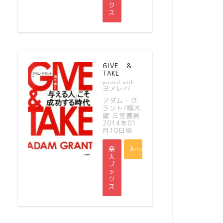
ク
ス
GIVE ＆
TAKE
posted with
ヨメレバ
アダム・グ
ラント/楠木
建 三笠書房
2014年01
月10日頃
楽
Amazon
天
ブ
ッ
ク
ス