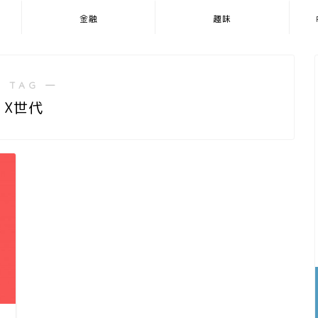
金融
趣味
 TAG ―
X世代