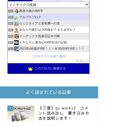
愚者小路の400字
1位
アルプスブログ
2位
セミリタイアと富裕層への道
3位
あなたの家計は 100歳まで もちますか？
4位
インデックス投資日記＠川崎
5位
それなりに適当なFIRE生活の記録
6位
2023年(46歳)FIRE！！！＠20XX年FIRE！！！
7位
降りてからの人生
8位
このカテゴリを全て表示
3階建ての資産形成
参加する
9位
スパコンSEが効率的投資で一家セミリタイアするブログ
10位
このブログに投票する
お金に困らない生活（インデックス投資ブログ）
11位
MBAのインデックス投資日記
12位
FPが実践するお金の知恵を磨く勉強会
13位
よく読まれている記事
庶民的家族がインデックス投資でセミリタイア目指してみた
14位
かけこみリタイヤ―のダイヤリー
15位
【三菱】gx works2 コメ
1
ント読み出し 書き込み方
法を説明します！