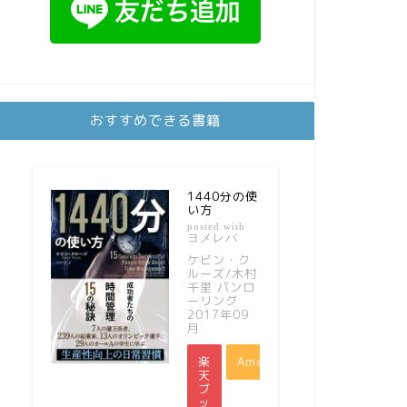
おすすめできる書籍
1440分の使
い方
posted with
ヨメレバ
ケビン・ク
ルーズ/木村
千里 パンロ
ーリング
2017年09
月
楽
Amazon
天
ブ
ッ