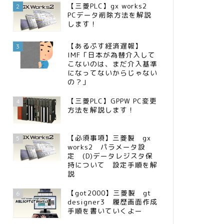
【三菱PLC】gx works2
2
PCデータ削除方法を解説
します！
【あるぷす経済遅報】
3
IMF「日本が為替介入して
こないのは、まだ介入基準
になってないからじゃない
の？」
【三菱PLC】GPPW PC変更
4
方法を解説します！
【必須事項】三菱製 gx
5
works2 パラメータ設
定 (D)データレジスタ保
持について 設定手順を解
説
【got2000】三菱製 gt
6
designer3 履歴画面作成
手順を書いていくよー