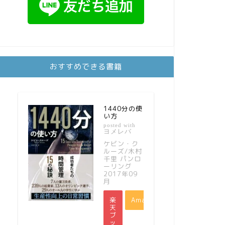
おすすめできる書籍
1440分の使
い方
posted with
ヨメレバ
ケビン・ク
ルーズ/木村
千里 パンロ
ーリング
2017年09
月
楽
Amazon
天
ブ
ッ