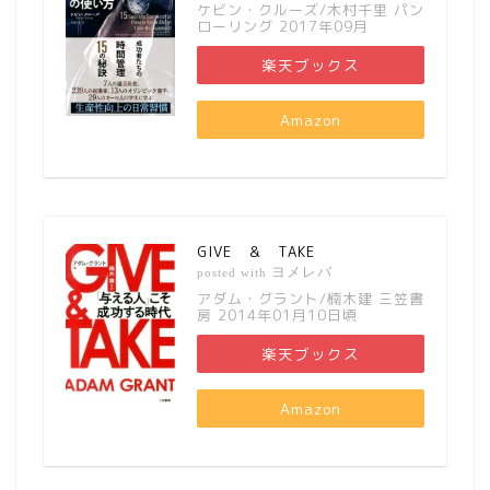
ケビン・クルーズ/木村千里 パン
ローリング 2017年09月
楽天ブックス
Amazon
GIVE ＆ TAKE
ヨメレバ
posted with
アダム・グラント/楠木建 三笠書
房 2014年01月10日頃
楽天ブックス
Amazon