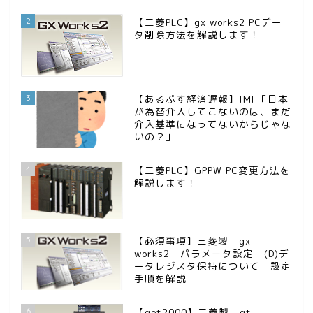
2
【三菱PLC】gx works2 PCデー
タ削除方法を解説します！
3
【あるぷす経済遅報】IMF「日本
が為替介入してこないのは、まだ
介入基準になってないからじゃな
いの？」
4
【三菱PLC】GPPW PC変更方法を
解説します！
5
【必須事項】三菱製 gx
works2 パラメータ設定 (D)デ
ータレジスタ保持について 設定
手順を解説
6
【got2000】三菱製 gt