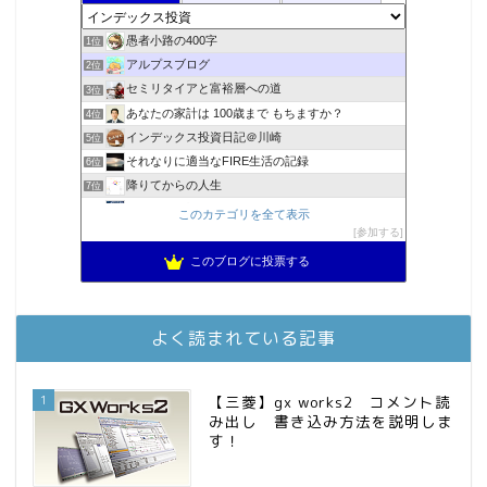
愚者小路の400字
1位
アルプスブログ
2位
セミリタイアと富裕層への道
3位
あなたの家計は 100歳まで もちますか？
4位
インデックス投資日記＠川崎
5位
それなりに適当なFIRE生活の記録
6位
降りてからの人生
7位
2023年(46歳)FIRE！！！＠20XX年FIRE！！！
8位
このカテゴリを全て表示
MBAのインデックス投資日記
参加する
9位
3階建ての資産形成
10位
このブログに投票する
スパコンSEが効率的投資で一家セミリタイアするブログ
11位
お金に困らない生活（インデックス投資ブログ）
12位
庶民的家族がインデックス投資でセミリタイア目指してみた
13位
よく読まれている記事
FPが実践するお金の知恵を磨く勉強会
14位
インデックス投資でも富裕層
15位
1
【三菱】gx works2 コメント読
み出し 書き込み方法を説明しま
す！