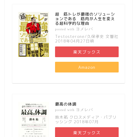
超 筋トレが最強のソリューシ
ョンである 筋肉が人生を変え
る超科学的な理由
ヨメレバ
posted with
Testosterone/久保孝史 文響社
2018年04月27日頃
楽天ブックス
Amazon
最高の体調
ヨメレバ
posted with
鈴木祐 クロスメディア・パブリ
ッシング 2018年07月
楽天ブックス