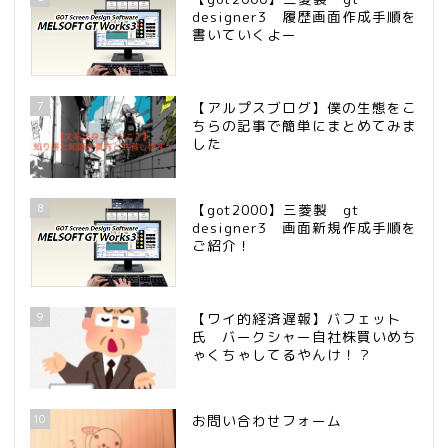
designer3 履歴画面作成手順を
書いていくよー
7
【アルプスブログ】僕の生態をこ
ちらの記事で簡単にまとめてみま
した
8
【got2000】三菱製 gt
designer3 画面新規作成手順を
ご紹介！
9
【ワイ的経済遅報】バフェット
氏 バークシャー自社株買いめち
ゃくちゃしてるやんけ！？
10
お問い合わせフォーム