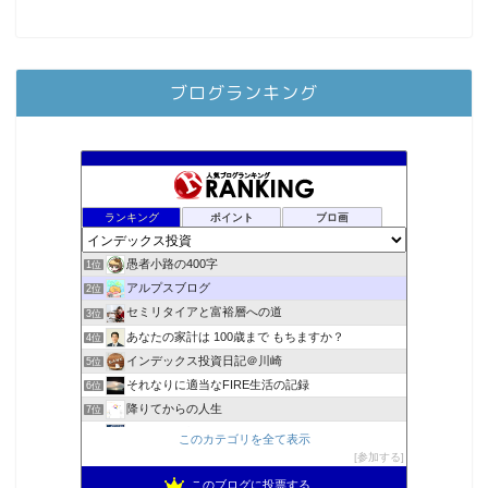
ブログランキング
ランキング
ポイント
ブロ画
愚者小路の400字
1位
アルプスブログ
2位
セミリタイアと富裕層への道
3位
あなたの家計は 100歳まで もちますか？
4位
インデックス投資日記＠川崎
5位
それなりに適当なFIRE生活の記録
6位
降りてからの人生
7位
2023年(46歳)FIRE！！！＠20XX年FIRE！！！
8位
このカテゴリを全て表示
スパコンSEが効率的投資で一家セミリタイアするブログ
参加する
9位
3階建ての資産形成
10位
このブログに投票する