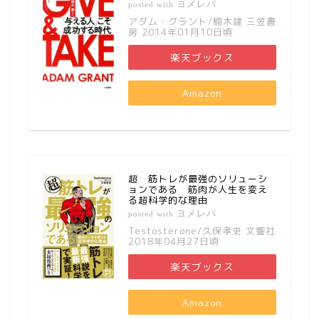
ヨメレバ
posted with
アダム・グラント/楠木建 三笠書
房 2014年01月10日頃
楽天ブックス
Amazon
超 筋トレが最強のソリューシ
ョンである 筋肉が人生を変え
る超科学的な理由
ヨメレバ
posted with
Testosterone/久保孝史 文響社
2018年04月27日頃
楽天ブックス
Amazon