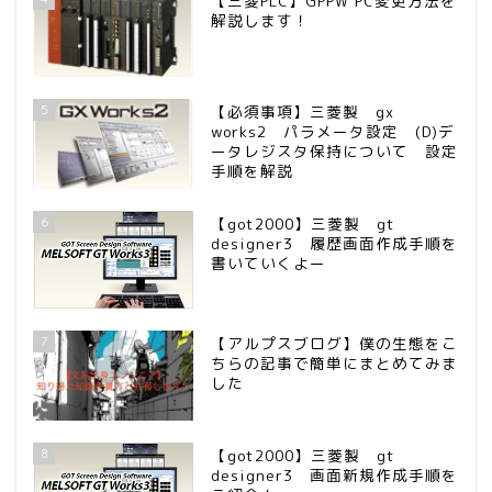
【三菱PLC】GPPW PC変更方法を
解説します！
5
【必須事項】三菱製 gx
works2 パラメータ設定 (D)デ
ータレジスタ保持について 設定
手順を解説
6
【got2000】三菱製 gt
designer3 履歴画面作成手順を
書いていくよー
7
【アルプスブログ】僕の生態をこ
ちらの記事で簡単にまとめてみま
した
8
【got2000】三菱製 gt
designer3 画面新規作成手順を