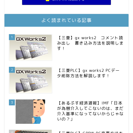
お金に困らない生活（インデックス投資ブログ）
11位
FPが実践するお金の知恵を磨く勉強会
12位
庶民的家族がインデックス投資でセミリタイア目指してみた
13位
よく読まれている記事
MBAのインデックス投資日記
14位
インデックス投資でも富裕層
15位
1
【三菱】gx works2 コメント読
み出し 書き込み方法を説明しま
す！
2
【三菱PLC】gx works2 PCデー
タ削除方法を解説します！
3
【あるぷす経済遅報】IMF「日本
が為替介入してこないのは、まだ
介入基準になってないからじゃな
いの？」
4