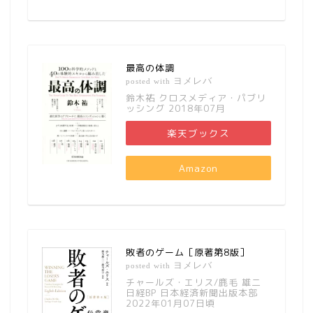
最高の体調
ヨメレバ
posted with
鈴木祐 クロスメディア・パブリ
ッシング 2018年07月
楽天ブックス
Amazon
敗者のゲーム［原著第8版］
ヨメレバ
posted with
チャールズ・エリス/鹿毛 雄二
日経BP 日本経済新聞出版本部
2022年01月07日頃