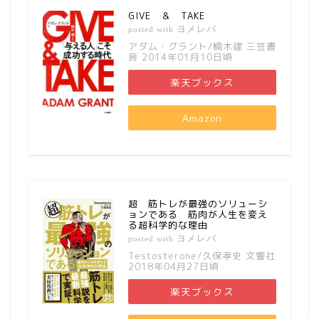
GIVE ＆ TAKE
ヨメレバ
posted with
アダム・グラント/楠木建 三笠書
房 2014年01月10日頃
楽天ブックス
Amazon
超 筋トレが最強のソリューシ
ョンである 筋肉が人生を変え
る超科学的な理由
ヨメレバ
posted with
Testosterone/久保孝史 文響社
2018年04月27日頃
楽天ブックス