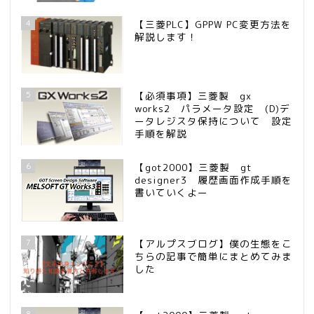
4
【三菱PLC】GPPW PC変更方法を
解説します！
5
【必須事項】三菱製 gx
works2 パラメータ設定 (D)デ
ータレジスタ保持について 設定
手順を解説
6
【got2000】三菱製 gt
designer3 履歴画面作成手順を
書いていくよー
7
【アルプスブログ】僕の生態をこ
ちらの記事で簡単にまとめてみま
した
8