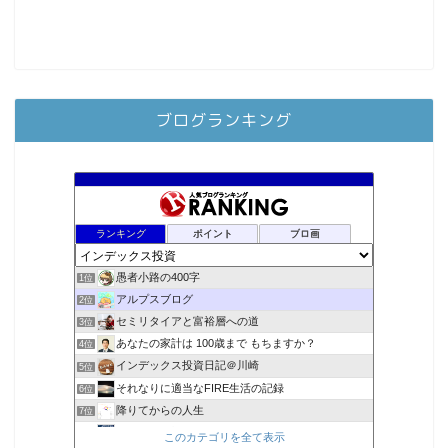
ブログランキング
ランキング
ポイント
ブロ画
愚者小路の400字
1位
アルプスブログ
2位
セミリタイアと富裕層への道
3位
あなたの家計は 100歳まで もちますか？
4位
インデックス投資日記＠川崎
5位
それなりに適当なFIRE生活の記録
6位
降りてからの人生
7位
2023年(46歳)FIRE！！！＠20XX年FIRE！！！
8位
このカテゴリを全て表示