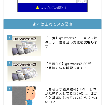
3階建ての資産形成
参加する
9位
スパコンSEが効率的投資で一家セミリタイアするブログ
10位
このブログに投票する
MBAのインデックス投資日記
11位
お金に困らない生活（インデックス投資ブログ）
12位
庶民的家族がインデックス投資でセミリタイア目指してみた
13位
よく読まれている記事
FPが実践するお金の知恵を磨く勉強会
14位
インデックス投資でも富裕層
15位
1
【三菱】gx works2 コメント読
み出し 書き込み方法を説明しま
す！
2
【三菱PLC】gx works2 PCデー
タ削除方法を解説します！
3
【あるぷす経済遅報】IMF「日本
が為替介入してこないのは、まだ
介入基準になってないからじゃな
いの？」