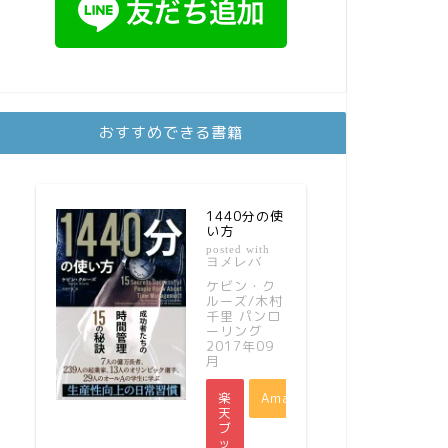
おすすめできる書籍
1440分の使
い方
posted with
ヨメレバ
ケビン・ク
ルーズ/木村
千里 パンロ
ーリング
2017年09
月
楽
Amazon
天
ブ
ッ