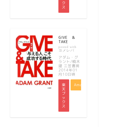
ク
ス
GIVE ＆
TAKE
posted with
ヨメレバ
アダム・グ
ラント/楠木
建 三笠書房
2014年01
月10日頃
楽
Amazon
天
ブ
ッ
ク
ス