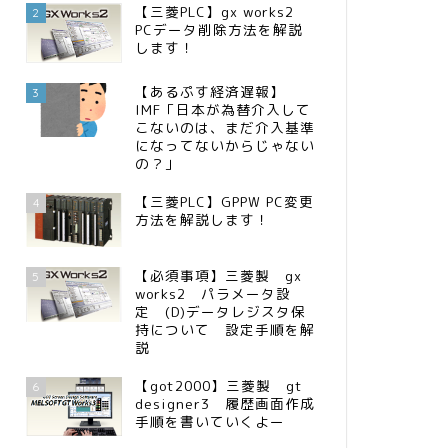
【三菱PLC】gx works2
2
PCデータ削除方法を解説
します！
【あるぷす経済遅報】
3
IMF「日本が為替介入して
こないのは、まだ介入基準
になってないからじゃない
の？」
【三菱PLC】GPPW PC変更
4
方法を解説します！
【必須事項】三菱製 gx
5
works2 パラメータ設
定 (D)データレジスタ保
持について 設定手順を解
説
【got2000】三菱製 gt
6
designer3 履歴画面作成
手順を書いていくよー