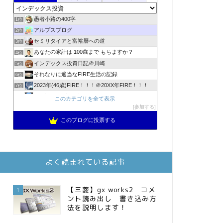
愚者小路の400字
1位
アルプスブログ
2位
セミリタイアと富裕層への道
3位
あなたの家計は 100歳まで もちますか？
4位
インデックス投資日記＠川崎
5位
それなりに適当なFIRE生活の記録
6位
2023年(46歳)FIRE！！！＠20XX年FIRE！！！
7位
3階建ての資産形成
8位
このカテゴリを全て表示
スパコンSEが効率的投資で一家セミリタイアするブログ
参加する
9位
降りてからの人生
10位
このブログに投票する
お金に困らない生活（インデックス投資ブログ）
11位
MBAのインデックス投資日記
12位
庶民的家族がインデックス投資でセミリタイア目指してみた
13位
よく読まれている記事
FPが実践するお金の知恵を磨く勉強会
14位
インデックス投資でも富裕層
15位
【三菱】gx works2 コメ
1
ント読み出し 書き込み方
法を説明します！