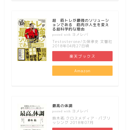
超 筋トレが最強のソリューシ
ョンである 筋肉が人生を変え
る超科学的な理由
ヨメレバ
posted with
Testosterone/久保孝史 文響社
2018年04月27日頃
楽天ブックス
Amazon
最高の体調
ヨメレバ
posted with
鈴木祐 クロスメディア・パブリ
ッシング 2018年07月