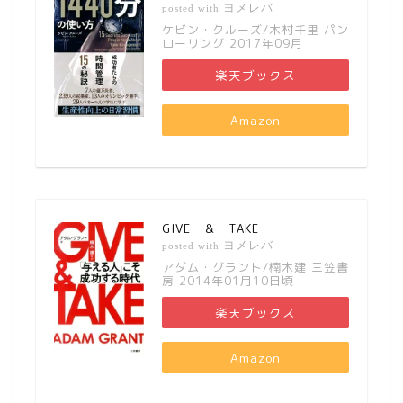
ヨメレバ
posted with
ケビン・クルーズ/木村千里 パン
ローリング 2017年09月
楽天ブックス
Amazon
GIVE ＆ TAKE
ヨメレバ
posted with
アダム・グラント/楠木建 三笠書
房 2014年01月10日頃
楽天ブックス
Amazon