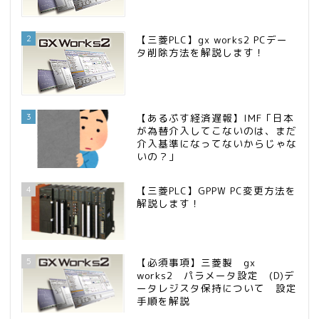
2
【三菱PLC】gx works2 PCデー
タ削除方法を解説します！
3
【あるぷす経済遅報】IMF「日本
が為替介入してこないのは、まだ
介入基準になってないからじゃな
いの？」
4
【三菱PLC】GPPW PC変更方法を
解説します！
5
【必須事項】三菱製 gx
works2 パラメータ設定 (D)デ
ータレジスタ保持について 設定
手順を解説