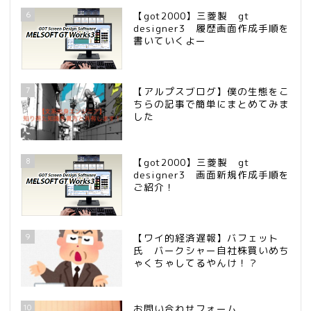
6
【got2000】三菱製 gt
designer3 履歴画面作成手順を
書いていくよー
7
【アルプスブログ】僕の生態をこ
ちらの記事で簡単にまとめてみま
した
8
【got2000】三菱製 gt
designer3 画面新規作成手順を
ご紹介！
9
【ワイ的経済遅報】バフェット
氏 バークシャー自社株買いめち
ゃくちゃしてるやんけ！？
10
お問い合わせフォーム