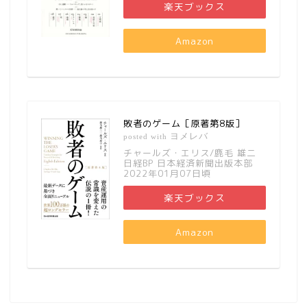
楽天ブックス
Amazon
敗者のゲーム［原著第8版］
ヨメレバ
posted with
チャールズ・エリス/鹿毛 雄二
日経BP 日本経済新聞出版本部
2022年01月07日頃
楽天ブックス
Amazon