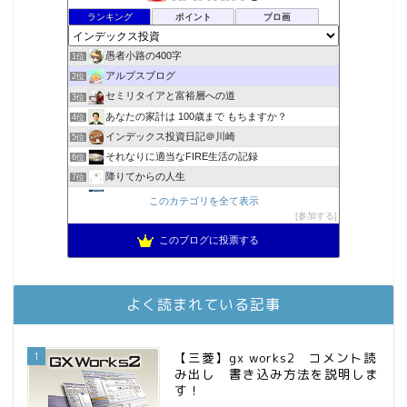
ランキング
ポイント
ブロ画
愚者小路の400字
1位
アルプスブログ
2位
セミリタイアと富裕層への道
3位
あなたの家計は 100歳まで もちますか？
4位
インデックス投資日記＠川崎
5位
それなりに適当なFIRE生活の記録
6位
降りてからの人生
7位
2023年(46歳)FIRE！！！＠20XX年FIRE！！！
8位
このカテゴリを全て表示
3階建ての資産形成
参加する
9位
スパコンSEが効率的投資で一家セミリタイアするブログ
10位
このブログに投票する
MBAのインデックス投資日記
11位
お金に困らない生活（インデックス投資ブログ）
12位
庶民的家族がインデックス投資でセミリタイア目指してみた
13位
よく読まれている記事
FPが実践するお金の知恵を磨く勉強会
14位
インデックス投資でも富裕層
15位
1
【三菱】gx works2 コメント読
み出し 書き込み方法を説明しま
す！