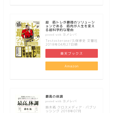
超 筋トレが最強のソリューシ
ョンである 筋肉が人生を変え
る超科学的な理由
ヨメレバ
posted with
Testosterone/久保孝史 文響社
2018年04月27日頃
楽天ブックス
Amazon
最高の体調
ヨメレバ
posted with
鈴木祐 クロスメディア・パブリ
ッシング 2018年07月