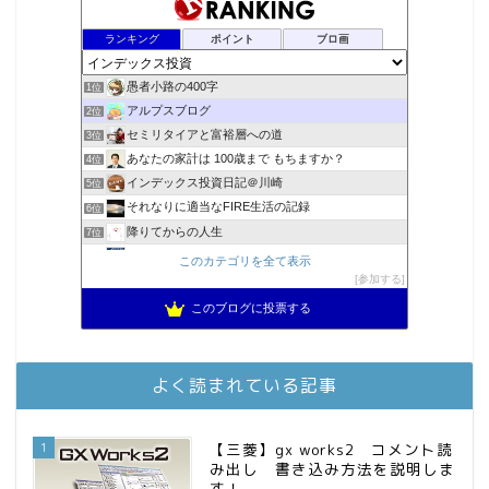
ランキング
ポイント
ブロ画
愚者小路の400字
1位
アルプスブログ
2位
セミリタイアと富裕層への道
3位
あなたの家計は 100歳まで もちますか？
4位
インデックス投資日記＠川崎
5位
それなりに適当なFIRE生活の記録
6位
降りてからの人生
7位
2023年(46歳)FIRE！！！＠20XX年FIRE！！！
8位
このカテゴリを全て表示
3階建ての資産形成
参加する
9位
スパコンSEが効率的投資で一家セミリタイアするブログ
10位
このブログに投票する
MBAのインデックス投資日記
11位
お金に困らない生活（インデックス投資ブログ）
12位
庶民的家族がインデックス投資でセミリタイア目指してみた
13位
よく読まれている記事
FPが実践するお金の知恵を磨く勉強会
14位
インデックス投資でも富裕層
15位
1
【三菱】gx works2 コメント読
み出し 書き込み方法を説明しま
す！