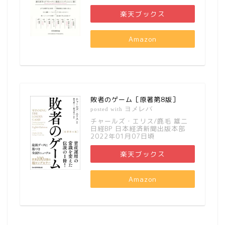
楽天ブックス
Amazon
敗者のゲーム［原著第8版］
ヨメレバ
posted with
チャールズ・エリス/鹿毛 雄二
日経BP 日本経済新聞出版本部
2022年01月07日頃
楽天ブックス
Amazon