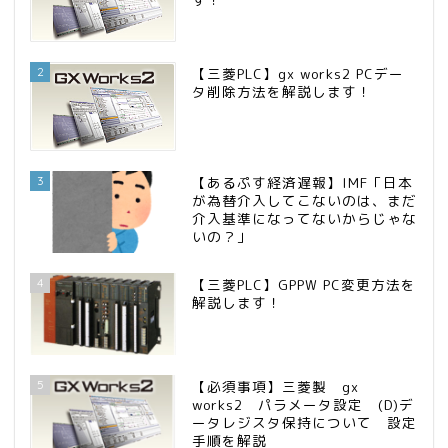
2
【三菱PLC】gx works2 PCデー
タ削除方法を解説します！
3
【あるぷす経済遅報】IMF「日本
が為替介入してこないのは、まだ
介入基準になってないからじゃな
いの？」
4
【三菱PLC】GPPW PC変更方法を
解説します！
5
【必須事項】三菱製 gx
works2 パラメータ設定 (D)デ
ータレジスタ保持について 設定
手順を解説