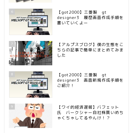
6
【got2000】三菱製 gt
designer3 履歴画面作成手順を
書いていくよー
7
【アルプスブログ】僕の生態をこ
ちらの記事で簡単にまとめてみま
した
8
【got2000】三菱製 gt
designer3 画面新規作成手順を
ご紹介！
9
【ワイ的経済遅報】バフェット
氏 バークシャー自社株買いめち
ゃくちゃしてるやんけ！？