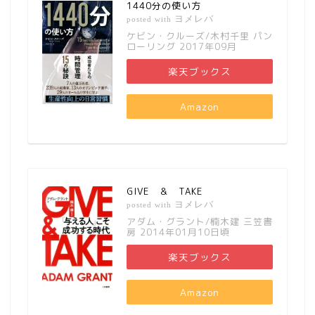
1440分の使い方
ヨメレバ
posted with
ケビン・クルーズ/木村千里 パン
ローリング 2017年09月
楽天ブックス
Amazon
GIVE ＆ TAKE
ヨメレバ
posted with
アダム・グラント/楠木建 三笠書
房 2014年01月10日頃
楽天ブックス
Amazon