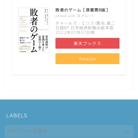
敗者のゲーム［原著第8版］
ヨメレバ
posted with
チャールズ・エリス/鹿毛 雄二
日経BP 日本経済新聞出版本部
2022年01月07日頃
楽天ブックス
Amazon
LABELS