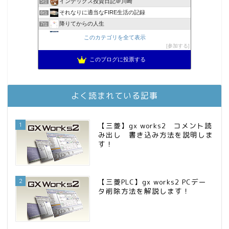
インデックス投資日記＠川崎
5位
それなりに適当なFIRE生活の記録
6位
降りてからの人生
7位
2023年(46歳)FIRE！！！＠20XX年FIRE！！！
8位
このカテゴリを全て表示
3階建ての資産形成
参加する
9位
スパコンSEが効率的投資で一家セミリタイアするブログ
10位
このブログに投票する
MBAのインデックス投資日記
11位
庶民的家族がインデックス投資でセミリタイア目指してみた
12位
お金に困らない生活（インデックス投資ブログ）
13位
よく読まれている記事
FPが実践するお金の知恵を磨く勉強会
14位
インデックス投資でも富裕層
15位
1
【三菱】gx works2 コメント読
み出し 書き込み方法を説明しま
す！
2
【三菱PLC】gx works2 PCデー
タ削除方法を解説します！