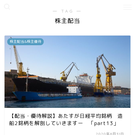
― TAG ―
株主配当
株主配当&株主優待
【配当・優待解説】あたすが日経平均銘柄 造
船2銘柄を解剖していきますー 「part13」
2020年8月31日