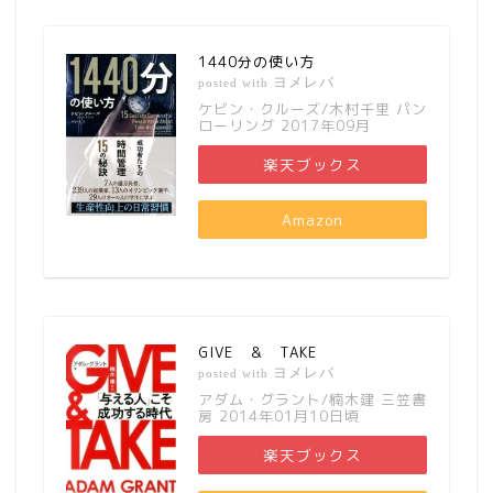
1440分の使い方
ヨメレバ
posted with
ケビン・クルーズ/木村千里 パン
ローリング 2017年09月
楽天ブックス
Amazon
GIVE ＆ TAKE
ヨメレバ
posted with
アダム・グラント/楠木建 三笠書
房 2014年01月10日頃
楽天ブックス