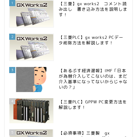
1
【三菱】gx works2 コメント読
み出し 書き込み方法を説明しま
す！
2
【三菱PLC】gx works2 PCデー
タ削除方法を解説します！
3
【あるぷす経済遅報】IMF「日本
が為替介入してこないのは、まだ
介入基準になってないからじゃな
いの？」
4
【三菱PLC】GPPW PC変更方法を
解説します！
5
【必須事項】三菱製 gx