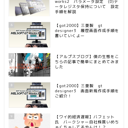
works2 パラメータ設定 (D)デ
ータレジスタ保持について 設定
手順を解説
6
【got2000】三菱製 gt
designer3 履歴画面作成手順を
書いていくよー
7
【アルプスブログ】僕の生態をこ
ちらの記事で簡単にまとめてみま
した
8
【got2000】三菱製 gt
designer3 画面新規作成手順を
ご紹介！
9
【ワイ的経済遅報】バフェット
氏 バークシャー自社株買いめち
ゃくちゃしてるやんけ！？