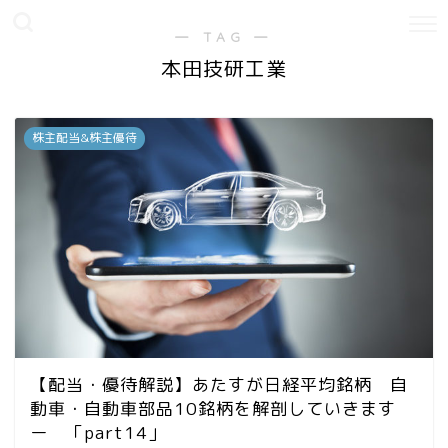
― TAG ―
本田技研工業
株主配当&株主優待
【配当・優待解説】あたすが日経平均銘柄 自
動車・自動車部品10銘柄を解剖していきます
ー 「part14」