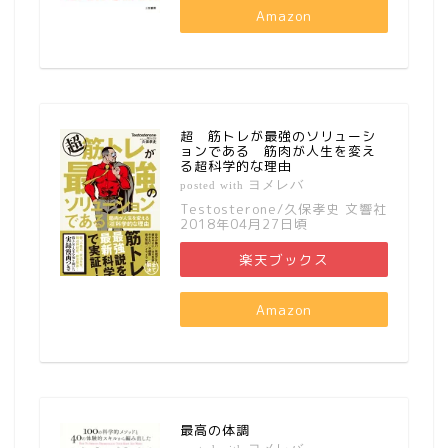
Amazon
超 筋トレが最強のソリューシ
ョンである 筋肉が人生を変え
る超科学的な理由
ヨメレバ
posted with
Testosterone/久保孝史 文響社
2018年04月27日頃
楽天ブックス
Amazon
最高の体調