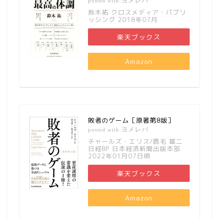
ヨメレバ
posted with
鈴木祐 クロスメディア・パブリ
ッシング 2018年07月
楽天ブックス
Amazon
敗者のゲーム［原著第8版］
ヨメレバ
posted with
チャールズ・エリス/鹿毛 雄二
日経BP 日本経済新聞出版本部
2022年01月07日頃
楽天ブックス
Amazon