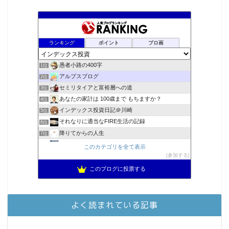
ランキング
ポイント
ブロ画
愚者小路の400字
1位
アルプスブログ
2位
セミリタイアと富裕層への道
3位
あなたの家計は 100歳まで もちますか？
4位
インデックス投資日記＠川崎
5位
それなりに適当なFIRE生活の記録
6位
降りてからの人生
7位
2023年(46歳)FIRE！！！＠20XX年FIRE！！！
8位
このカテゴリを全て表示
3階建ての資産形成
参加する
9位
スパコンSEが効率的投資で一家セミリタイアするブログ
10位
このブログに投票する
MBAのインデックス投資日記
11位
お金に困らない生活（インデックス投資ブログ）
12位
庶民的家族がインデックス投資でセミリタイア目指してみた
13位
よく読まれている記事
FPが実践するお金の知恵を磨く勉強会
14位
インデックス投資でも富裕層
15位