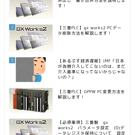
み出し 書き込み方法を説明しま
す！
2
【三菱PLC】gx works2 PCデー
タ削除方法を解説します！
3
【あるぷす経済遅報】IMF「日本
が為替介入してこないのは、まだ
介入基準になってないからじゃな
いの？」
4
【三菱PLC】GPPW PC変更方法を
解説します！
5
【必須事項】三菱製 gx
works2 パラメータ設定 (D)デ
ータレジスタ保持について 設定