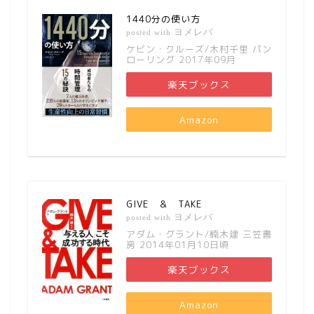
1440分の使い方
ヨメレバ
posted with
ケビン・クルーズ/木村千里 パン
ローリング 2017年09月
楽天ブックス
Amazon
GIVE ＆ TAKE
ヨメレバ
posted with
アダム・グラント/楠木建 三笠書
房 2014年01月10日頃
楽天ブックス
Amazon