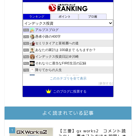
ランキング
ポイント
ブロ画
アルプスブログ
1位
愚者小路の400字
2位
セミリタイアと富裕層への道
3位
あなたの家計は 100歳まで もちますか？
4位
インデックス投資日記＠川崎
5位
それなりに適当なFIRE生活の記録
6位
降りてからの人生
7位
MBAのインデックス投資日記
8位
このカテゴリを全て表示
2023年(46歳)FIRE！！！＠20XX年FIRE！！！
参加する
9位
スパコンSEが効率的投資で一家セミリタイアするブログ
10位
このブログに投票する
3階建ての資産形成
11位
お金に困らない生活（インデックス投資ブログ）
12位
庶民的家族がインデックス投資でセミリタイア目指してみた
13位
よく読まれている記事
FPが実践するお金の知恵を磨く勉強会
14位
インデックス投資でも富裕層
15位
1
【三菱】gx works2 コメント読