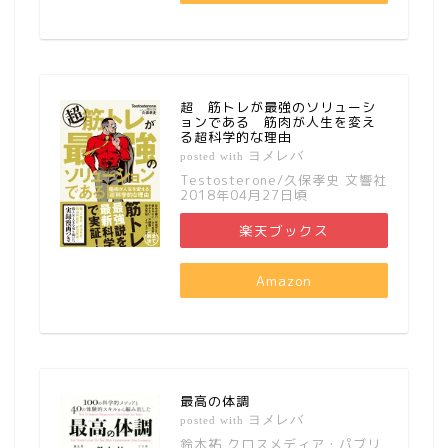
超 筋トレが最強のソリューシ
ョンである 筋肉が人生を変え
る超科学的な理由
ヨメレバ
posted with
Testosterone/久保孝史 文響社
2018年04月27日頃
楽天ブックス
Amazon
最高の体調
ヨメレバ
posted with
鈴木祐 クロスメディア・パブリ