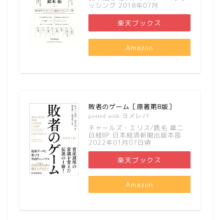
ッシング 2018年07月
楽天ブックス
Amazon
敗者のゲーム［原著第8版］
ヨメレバ
posted with
チャールズ・エリス/鹿毛 雄二
日経BP 日本経済新聞出版本部
2022年01月07日頃
楽天ブックス
Amazon