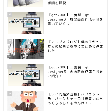
手順を解説
6
【got2000】三菱製 gt
designer3 履歴画面作成手順を
書いていくよー
7
【アルプスブログ】僕の生態をこ
ちらの記事で簡単にまとめてみま
した
8
【got2000】三菱製 gt
designer3 画面新規作成手順を
ご紹介！
9
【ワイ的経済遅報】バフェット
氏 バークシャー自社株買いめち
ゃくちゃしてるやんけ！？