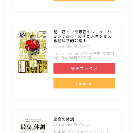
超 筋トレが最強のソリューシ
ョンである 筋肉が人生を変え
る超科学的な理由
ヨメレバ
posted with
Testosterone/久保孝史 文響社
2018年04月27日頃
楽天ブックス
Amazon
最高の体調
ヨメレバ
posted with
鈴木祐 クロスメディア・パブリ