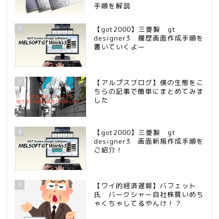
手順を解説
6
【got2000】三菱製 gt
designer3 履歴画面作成手順を
書いていくよー
7
【アルプスブログ】僕の生態をこ
ちらの記事で簡単にまとめてみま
した
8
【got2000】三菱製 gt
designer3 画面新規作成手順を
ご紹介！
9
【ワイ的経済遅報】バフェット
氏 バークシャー自社株買いめち
ゃくちゃしてるやんけ！？