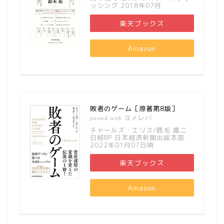
ッシング 2018年07月
楽天ブックス
Amazon
敗者のゲーム［原著第8版］
ヨメレバ
posted with
チャールズ・エリス/鹿毛 雄二
日経BP 日本経済新聞出版本部
2022年01月07日頃
楽天ブックス
Amazon