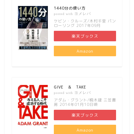
1440分の使い方
ヨメレバ
posted with
ケビン・クルーズ/木村千里 パン
ローリング 2017年09月
楽天ブックス
Amazon
GIVE ＆ TAKE
ヨメレバ
posted with
アダム・グラント/楠木建 三笠書
房 2014年01月10日頃
楽天ブックス
Amazon