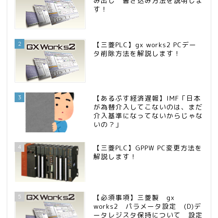
み出し 書き込み方法を説明しま
す！
2
【三菱PLC】gx works2 PCデー
タ削除方法を解説します！
3
【あるぷす経済遅報】IMF「日本
が為替介入してこないのは、まだ
介入基準になってないからじゃな
いの？」
4
【三菱PLC】GPPW PC変更方法を
解説します！
5
【必須事項】三菱製 gx
works2 パラメータ設定 (D)デ
ータレジスタ保持について 設定