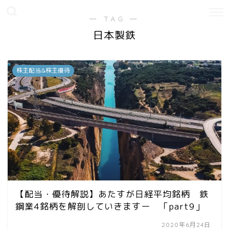
― TAG ―
日本製鉄
株主配当&株主優待
【配当・優待解説】あたすが日経平均銘柄 鉄
鋼業4銘柄を解剖していきますー 「part9」
2020年6月24日