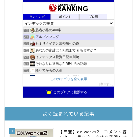
ランキング
ポイント
ブロ画
愚者小路の400字
1位
アルプスブログ
2位
セミリタイアと富裕層への道
3位
あなたの家計は 100歳まで もちますか？
4位
インデックス投資日記＠川崎
5位
それなりに適当なFIRE生活の記録
6位
降りてからの人生
7位
MBAのインデックス投資日記
8位
このカテゴリを全て表示
2023年(46歳)FIRE！！！＠20XX年FIRE！！！
参加する
9位
スパコンSEが効率的投資で一家セミリタイアするブログ
10位
このブログに投票する
3階建ての資産形成
11位
お金に困らない生活（インデックス投資ブログ）
12位
庶民的家族がインデックス投資でセミリタイア目指してみた
13位
よく読まれている記事
FPが実践するお金の知恵を磨く勉強会
14位
インデックス投資でも富裕層
15位
1
【三菱】gx works2 コメント読