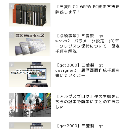
4
【三菱PLC】GPPW PC変更方法を
解説します！
5
【必須事項】三菱製 gx
works2 パラメータ設定 (D)デ
ータレジスタ保持について 設定
手順を解説
6
【got2000】三菱製 gt
designer3 履歴画面作成手順を
書いていくよー
7
【アルプスブログ】僕の生態をこ
ちらの記事で簡単にまとめてみま
した
8
【got2000】三菱製 gt