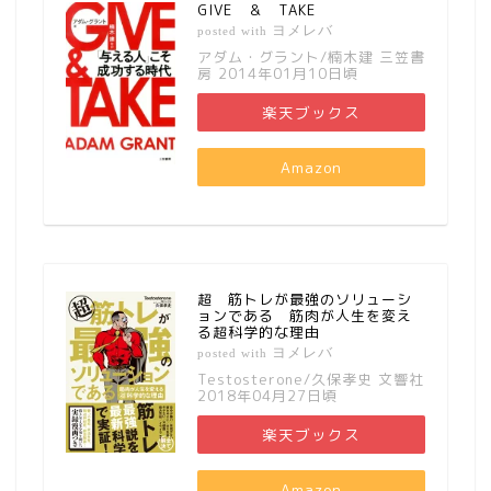
GIVE ＆ TAKE
ヨメレバ
posted with
アダム・グラント/楠木建 三笠書
房 2014年01月10日頃
楽天ブックス
Amazon
超 筋トレが最強のソリューシ
ョンである 筋肉が人生を変え
る超科学的な理由
ヨメレバ
posted with
Testosterone/久保孝史 文響社
2018年04月27日頃
楽天ブックス
Amazon