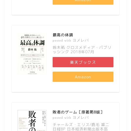
最高の体調
ヨメレバ
posted with
鈴木祐 クロスメディア・パブリ
ッシング 2018年07月
楽天ブックス
Amazon
敗者のゲーム［原著第8版］
ヨメレバ
posted with
チャールズ・エリス/鹿毛 雄二
日経BP 日本経済新聞出版本部