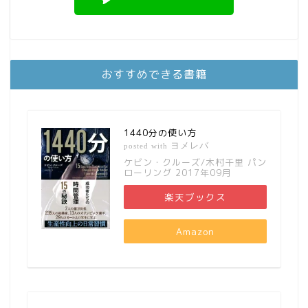
おすすめできる書籍
1440分の使い方
ヨメレバ
posted with
ケビン・クルーズ/木村千里 パン
ローリング 2017年09月
楽天ブックス
Amazon