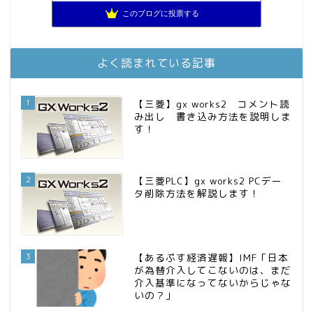
スパコンSEが効率的投資で一家セミリタイアするブログ
10位
このブログに投票する
MBAのインデックス投資日記
11位
庶民的家族がインデックス投資でセミリタイア目指してみた
12位
お金に困らない生活（インデックス投資ブログ）
13位
よく読まれている記事
FPが実践するお金の知恵を磨く勉強会
14位
インデックス投資でも富裕層
15位
1
【三菱】gx works2 コメント読
み出し 書き込み方法を説明しま
す！
2
【三菱PLC】gx works2 PCデー
タ削除方法を解説します！
3
【あるぷす経済遅報】IMF「日本
が為替介入してこないのは、まだ
介入基準になってないからじゃな
いの？」