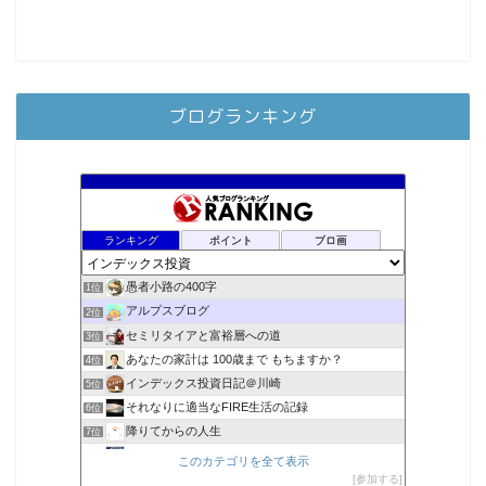
ブログランキング
ランキング
ポイント
ブロ画
愚者小路の400字
1位
アルプスブログ
2位
セミリタイアと富裕層への道
3位
あなたの家計は 100歳まで もちますか？
4位
インデックス投資日記＠川崎
5位
それなりに適当なFIRE生活の記録
6位
降りてからの人生
7位
2023年(46歳)FIRE！！！＠20XX年FIRE！！！
8位
このカテゴリを全て表示
3階建ての資産形成
参加する
9位