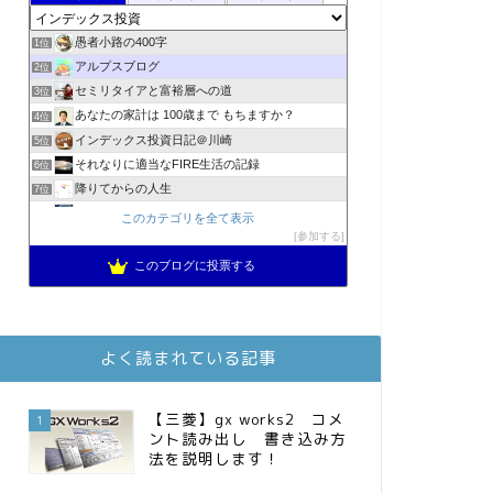
愚者小路の400字
1位
アルプスブログ
2位
セミリタイアと富裕層への道
3位
あなたの家計は 100歳まで もちますか？
4位
インデックス投資日記＠川崎
5位
それなりに適当なFIRE生活の記録
6位
降りてからの人生
7位
2023年(46歳)FIRE！！！＠20XX年FIRE！！！
8位
このカテゴリを全て表示
3階建ての資産形成
参加する
9位
スパコンSEが効率的投資で一家セミリタイアするブログ
10位
このブログに投票する
MBAのインデックス投資日記
11位
庶民的家族がインデックス投資でセミリタイア目指してみた
12位
お金に困らない生活（インデックス投資ブログ）
13位
よく読まれている記事
FPが実践するお金の知恵を磨く勉強会
14位
インデックス投資でも富裕層
15位
【三菱】gx works2 コメ
1
ント読み出し 書き込み方
法を説明します！