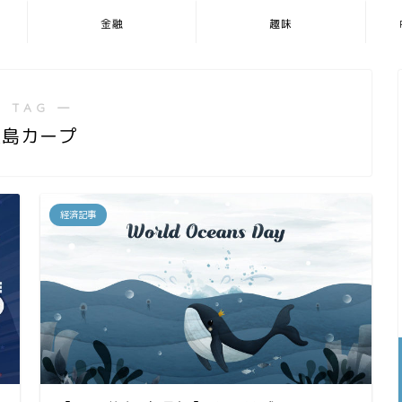
金融
趣味
 TAG ―
広島カープ
経済記事