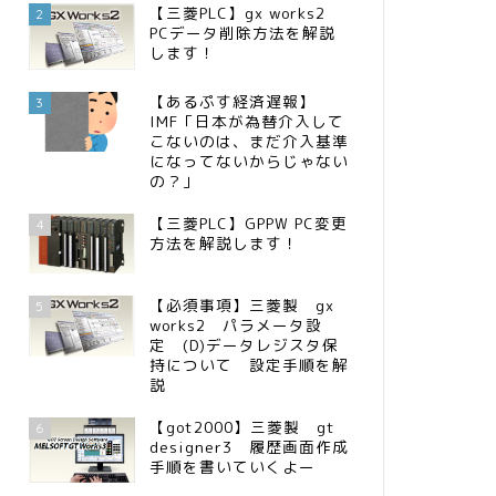
【三菱PLC】gx works2
2
PCデータ削除方法を解説
します！
【あるぷす経済遅報】
3
IMF「日本が為替介入して
こないのは、まだ介入基準
になってないからじゃない
の？」
【三菱PLC】GPPW PC変更
4
方法を解説します！
【必須事項】三菱製 gx
5
works2 パラメータ設
定 (D)データレジスタ保
持について 設定手順を解
説
【got2000】三菱製 gt
6
designer3 履歴画面作成
手順を書いていくよー