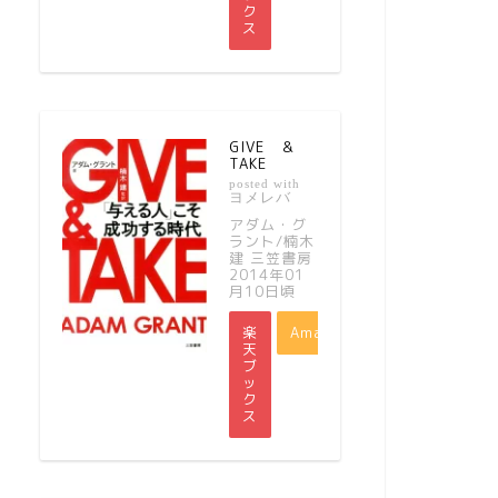
ク
ス
GIVE ＆
TAKE
posted with
ヨメレバ
アダム・グ
ラント/楠木
建 三笠書房
2014年01
月10日頃
楽
Amazon
天
ブ
ッ
ク
ス