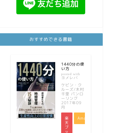
おすすめできる書籍
1440分の使
い方
posted with
ヨメレバ
ケビン・ク
ルーズ/木村
千里 パンロ
ーリング
2017年09
月
楽
Amazon
天
ブ
ッ