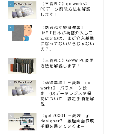
【三菱PLC】gx works2
2
PCデータ削除方法を解説
します！
【あるぷす経済遅報】
3
IMF「日本が為替介入して
こないのは、まだ介入基準
になってないからじゃない
の？」
【三菱PLC】GPPW PC変更
4
方法を解説します！
【必須事項】三菱製 gx
5
works2 パラメータ設
定 (D)データレジスタ保
持について 設定手順を解
説
【got2000】三菱製 gt
6
designer3 履歴画面作成
手順を書いていくよー