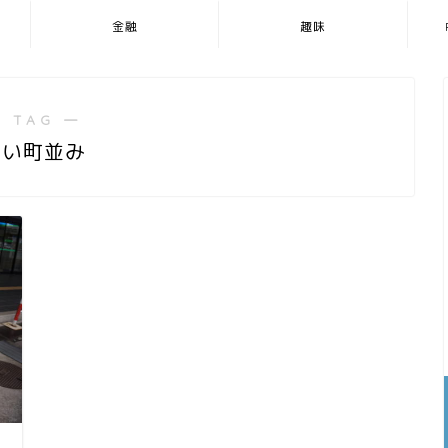
金融
趣味
 TAG ―
古い町並み