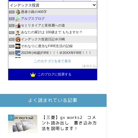
愚者小路の400字
1位
アルプスブログ
2位
セミリタイアと富裕層への道
3位
あなたの家計は 100歳まで もちますか？
4位
インデックス投資日記＠川崎
5位
それなりに適当なFIRE生活の記録
6位
2023年(46歳)FIRE！！！＠20XX年FIRE！！！
7位
3階建ての資産形成
8位
このカテゴリを全て表示
降りてからの人生
参加する
9位
スパコンSEが効率的投資で一家セミリタイアするブログ
10位
このブログに投票する
お金に困らない生活（インデックス投資ブログ）
11位
庶民的家族がインデックス投資でセミリタイア目指してみた
12位
MBAのインデックス投資日記
13位
よく読まれている記事
FPが実践するお金の知恵を磨く勉強会
14位
インデックス投資でも富裕層
15位
【三菱】gx works2 コメ
1
ント読み出し 書き込み方
法を説明します！