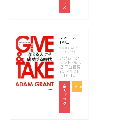
ク
ス
GIVE ＆
TAKE
posted with
ヨメレバ
アダム・グ
ラント/楠木
建 三笠書房
2014年01
月10日頃
楽
Amazon
天
ブ
ッ
ク
ス