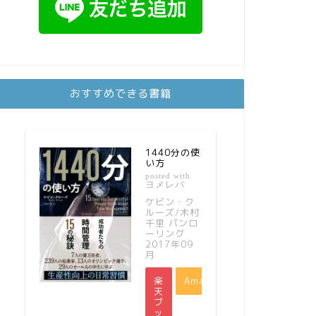
おすすめできる書籍
1440分の使
い方
posted with
ヨメレバ
ケビン・ク
ルーズ/木村
千里 パンロ
ーリング
2017年09
月
楽
Amazon
天
ブ
ッ