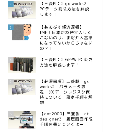
【三菱PLC】gx works2
2
PCデータ削除方法を解説
します！
【あるぷす経済遅報】
3
IMF「日本が為替介入して
こないのは、まだ介入基準
になってないからじゃない
の？」
【三菱PLC】GPPW PC変更
4
方法を解説します！
【必須事項】三菱製 gx
5
works2 パラメータ設
定 (D)データレジスタ保
持について 設定手順を解
説
【got2000】三菱製 gt
6
designer3 履歴画面作成
手順を書いていくよー