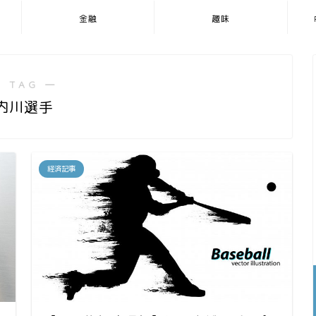
金融
趣味
 TAG ―
内川選手
経済記事