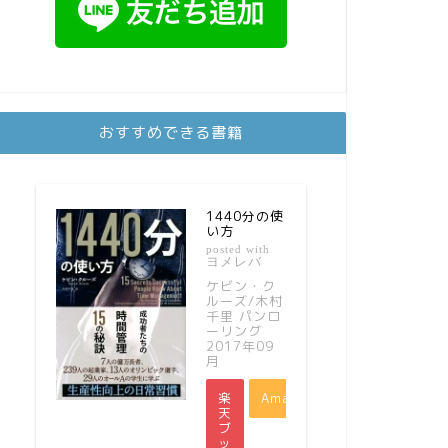
おすすめできる書籍
1440分の使
い方
posted with
ヨメレバ
ケビン・ク
ルーズ/木村
千里 パンロ
ーリング
2017年09
月
楽
Amazon
天
ブ
ッ