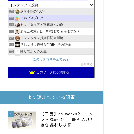
愚者小路の400字
1位
アルプスブログ
2位
セミリタイアと富裕層への道
3位
あなたの家計は 100歳まで もちますか？
4位
インデックス投資日記＠川崎
5位
それなりに適当なFIRE生活の記録
6位
降りてからの人生
7位
2023年(46歳)FIRE！！！＠20XX年FIRE！！！
8位
このカテゴリを全て表示
3階建ての資産形成
参加する
9位
スパコンSEが効率的投資で一家セミリタイアするブログ
10位
このブログに投票する
MBAのインデックス投資日記
11位
庶民的家族がインデックス投資でセミリタイア目指してみた
12位
お金に困らない生活（インデックス投資ブログ）
13位
よく読まれている記事
FPが実践するお金の知恵を磨く勉強会
14位
インデックス投資でも富裕層
15位
【三菱】gx works2 コメ
1
ント読み出し 書き込み方
法を説明します！