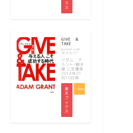
ク
ス
GIVE ＆
TAKE
posted with
ヨメレバ
アダム・グ
ラント/楠木
建 三笠書房
2014年01
月10日頃
楽
Amazon
天
ブ
ッ
ク
ス