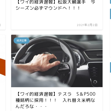
【ワイ的経済遅報】松坂大輔選手 今
シーズン必ずマウンドへ！！！
日
2021年2月2日
経済記事
【ワイ的経済遅報】テスラ S＆P500
種銘柄に採用！！！ 入れ替え米柄な
んだろな・・・