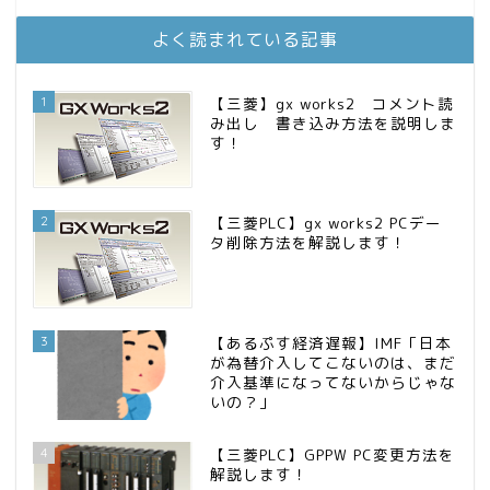
お金に困らない生活（インデックス投資ブログ）
12位
庶民的家族がインデックス投資でセミリタイア目指してみた
13位
よく読まれている記事
FPが実践するお金の知恵を磨く勉強会
14位
インデックス投資でも富裕層
15位
1
【三菱】gx works2 コメント読
み出し 書き込み方法を説明しま
す！
2
【三菱PLC】gx works2 PCデー
タ削除方法を解説します！
3
【あるぷす経済遅報】IMF「日本
が為替介入してこないのは、まだ
介入基準になってないからじゃな
いの？」
4
【三菱PLC】GPPW PC変更方法を
解説します！