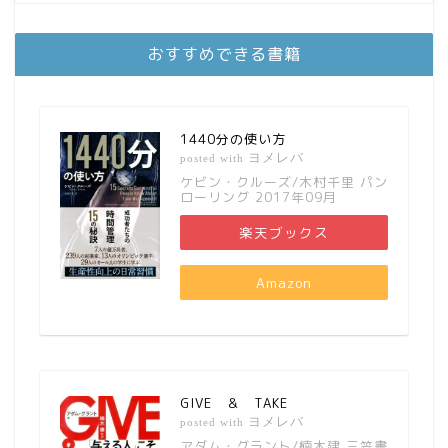
おすすめできる書籍
1440分の使い方
ヨメレバ
posted with
ケビン・クルーズ/木村千里 パン
ローリング 2017年09月
楽天ブックス
Amazon
GIVE ＆ TAKE
ヨメレバ
posted with
アダム・グラント/楠木建 三笠書