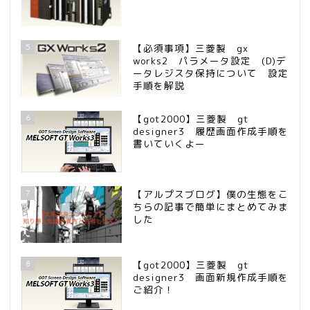
5
【必須事項】三菱製 gx
works2 パラメータ設定 (D)デ
ータレジスタ保持について 設定
手順を解説
6
【got2000】三菱製 gt
designer3 履歴画面作成手順を
書いていくよー
7
【アルプスブログ】僕の生態をこ
ちらの記事で簡単にまとめてみま
した
8
【got2000】三菱製 gt
designer3 画面新規作成手順を
ご紹介！