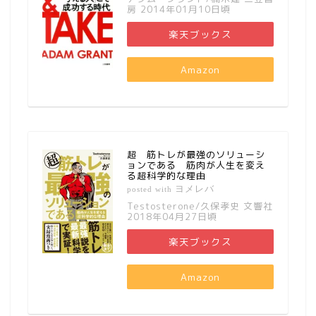
房 2014年01月10日頃
楽天ブックス
Amazon
超 筋トレが最強のソリューシ
ョンである 筋肉が人生を変え
る超科学的な理由
ヨメレバ
posted with
Testosterone/久保孝史 文響社
2018年04月27日頃
楽天ブックス
Amazon