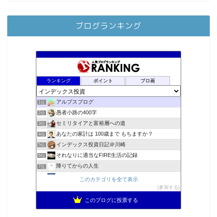
ブログランキング
ランキング
ポイント
ブロ画
アルプスブログ
1位
愚者小路の400字
2位
セミリタイアと富裕層への道
3位
あなたの家計は 100歳まで もちますか？
4位
インデックス投資日記＠川崎
5位
それなりに適当なFIRE生活の記録
6位
降りてからの人生
7位
MBAのインデックス投資日記
8位
このカテゴリを全て表示
2023年(46歳)FIRE！！！＠20XX年FIRE！！！
参加する
9位
スパコンSEが効率的投資で一家セミリタイアするブログ
10位
このブログに投票する
3階建ての資産形成
11位