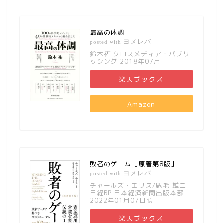
最高の体調
ヨメレバ
posted with
鈴木祐 クロスメディア・パブリ
ッシング 2018年07月
楽天ブックス
Amazon
敗者のゲーム［原著第8版］
ヨメレバ
posted with
チャールズ・エリス/鹿毛 雄二
日経BP 日本経済新聞出版本部
2022年01月07日頃
楽天ブックス