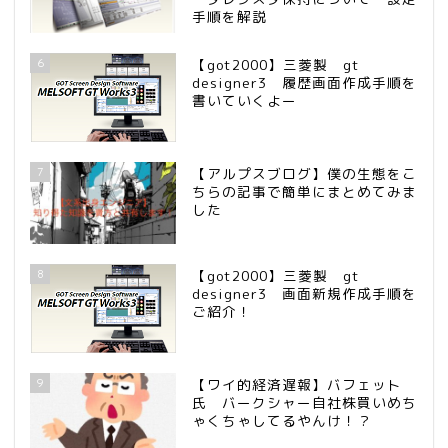
手順を解説
6
【got2000】三菱製 gt
designer3 履歴画面作成手順を
書いていくよー
7
【アルプスブログ】僕の生態をこ
ちらの記事で簡単にまとめてみま
した
8
【got2000】三菱製 gt
designer3 画面新規作成手順を
ご紹介！
9
【ワイ的経済遅報】バフェット
氏 バークシャー自社株買いめち
ゃくちゃしてるやんけ！？