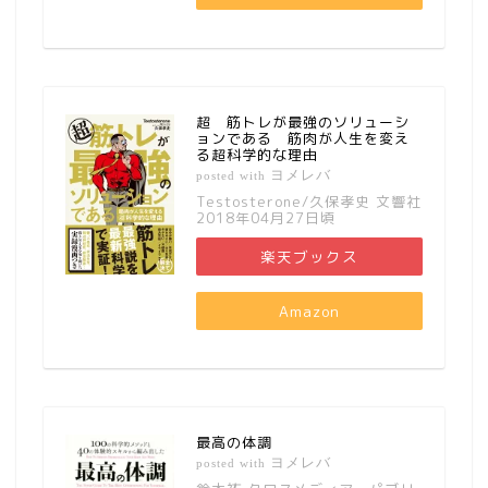
超 筋トレが最強のソリューシ
ョンである 筋肉が人生を変え
る超科学的な理由
ヨメレバ
posted with
Testosterone/久保孝史 文響社
2018年04月27日頃
楽天ブックス
Amazon
最高の体調
ヨメレバ
posted with