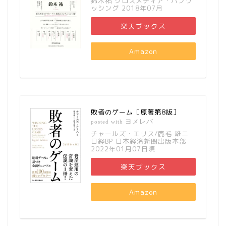
鈴木祐 クロスメディア・パブリ
ッシング 2018年07月
楽天ブックス
Amazon
敗者のゲーム［原著第8版］
ヨメレバ
posted with
チャールズ・エリス/鹿毛 雄二
日経BP 日本経済新聞出版本部
2022年01月07日頃
楽天ブックス
Amazon