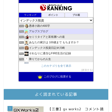
ランキング
ポイント
ブロ画
愚者小路の400字
1位
アルプスブログ
2位
セミリタイアと富裕層への道
3位
あなたの家計は 100歳まで もちますか？
4位
インデックス投資日記＠川崎
5位
それなりに適当なFIRE生活の記録
6位
降りてからの人生
7位
2023年(46歳)FIRE！！！＠20XX年FIRE！！！
8位
このカテゴリを全て表示
MBAのインデックス投資日記
参加する
9位
スパコンSEが効率的投資で一家セミリタイアするブログ
10位
このブログに投票する
3階建ての資産形成
11位
お金に困らない生活（インデックス投資ブログ）
12位
庶民的家族がインデックス投資でセミリタイア目指してみた
13位
よく読まれている記事
FPが実践するお金の知恵を磨く勉強会
14位
インデックス投資でも富裕層
15位
1
【三菱】gx works2 コメント読