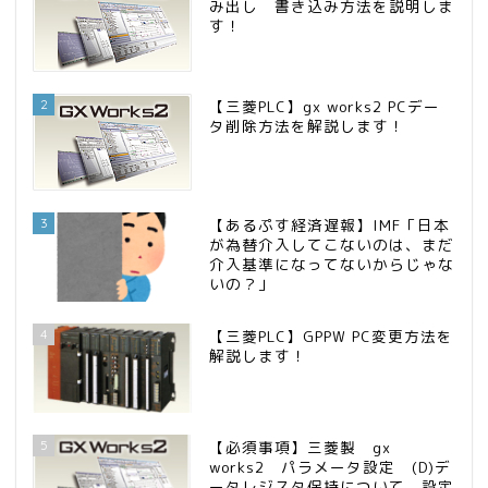
み出し 書き込み方法を説明しま
す！
2
【三菱PLC】gx works2 PCデー
タ削除方法を解説します！
3
【あるぷす経済遅報】IMF「日本
が為替介入してこないのは、まだ
介入基準になってないからじゃな
いの？」
4
【三菱PLC】GPPW PC変更方法を
解説します！
5
【必須事項】三菱製 gx
works2 パラメータ設定 (D)デ
ータレジスタ保持について 設定