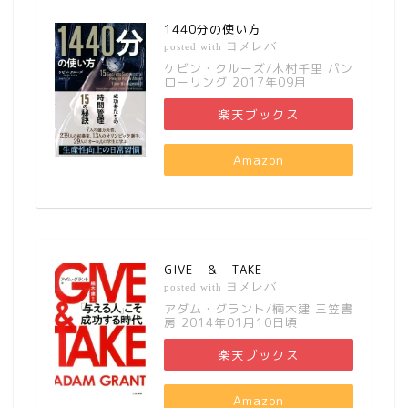
1440分の使い方
ヨメレバ
posted with
ケビン・クルーズ/木村千里 パン
ローリング 2017年09月
楽天ブックス
Amazon
GIVE ＆ TAKE
ヨメレバ
posted with
アダム・グラント/楠木建 三笠書
房 2014年01月10日頃
楽天ブックス
Amazon