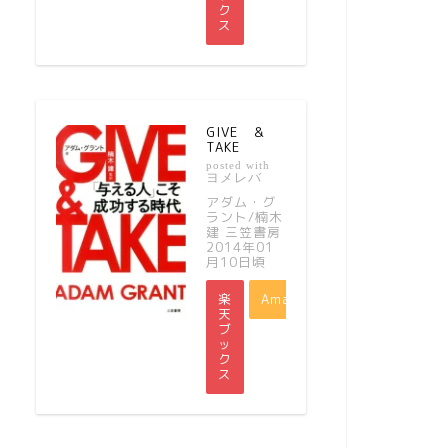
ク
ス
GIVE ＆
TAKE
posted with
ヨメレバ
アダム・グ
ラント/楠木
建 三笠書房
2014年01
月10日頃
楽
Amazon
天
ブ
ッ
ク
ス