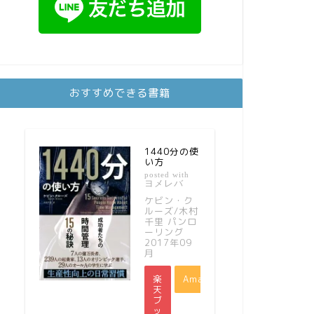
おすすめできる書籍
1440分の使
い方
posted with
ヨメレバ
ケビン・ク
ルーズ/木村
千里 パンロ
ーリング
2017年09
月
楽
Amazon
天
ブ
ッ