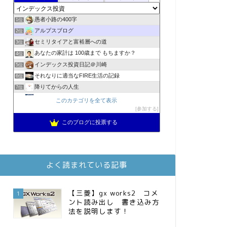
愚者小路の400字
1位
アルプスブログ
2位
セミリタイアと富裕層への道
3位
あなたの家計は 100歳まで もちますか？
4位
インデックス投資日記＠川崎
5位
それなりに適当なFIRE生活の記録
6位
降りてからの人生
7位
2023年(46歳)FIRE！！！＠20XX年FIRE！！！
8位
このカテゴリを全て表示
MBAのインデックス投資日記
参加する
9位
スパコンSEが効率的投資で一家セミリタイアするブログ
10位
このブログに投票する
3階建ての資産形成
11位
お金に困らない生活（インデックス投資ブログ）
12位
庶民的家族がインデックス投資でセミリタイア目指してみた
13位
よく読まれている記事
FPが実践するお金の知恵を磨く勉強会
14位
インデックス投資でも富裕層
15位
【三菱】gx works2 コメ
1
ント読み出し 書き込み方
法を説明します！