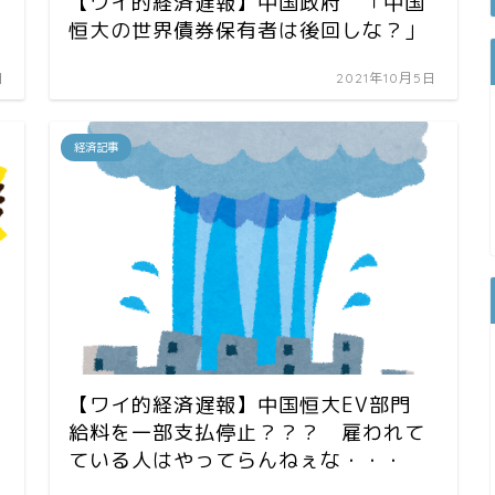
【ワイ的経済遅報】中国政府 「中国
恒大の世界債券保有者は後回しな？」
日
2021年10月5日
経済記事
【ワイ的経済遅報】中国恒大EV部門
給料を一部支払停止？？？ 雇われて
ている人はやってらんねぇな・・・