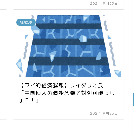
日
2021年9月25日
経済記事
【ワイ的経済遅報】レイダリオ氏
「中国恒大の債務危機？対処可能っし
ょ？！」
日
2021年9月23日