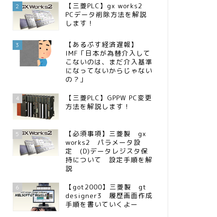
【三菱PLC】gx works2
2
PCデータ削除方法を解説
します！
【あるぷす経済遅報】
3
IMF「日本が為替介入して
こないのは、まだ介入基準
になってないからじゃない
の？」
【三菱PLC】GPPW PC変更
4
方法を解説します！
【必須事項】三菱製 gx
5
works2 パラメータ設
定 (D)データレジスタ保
持について 設定手順を解
説
【got2000】三菱製 gt
6
designer3 履歴画面作成
手順を書いていくよー