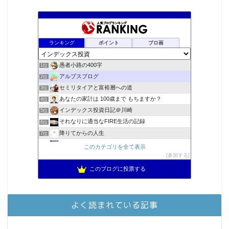
ランキング
ポイント
ブロ画
愚者小路の400字
1位
アルプスブログ
2位
セミリタイアと富裕層への道
3位
あなたの家計は 100歳まで もちますか？
4位
インデックス投資日記＠川崎
5位
それなりに適当なFIRE生活の記録
6位
降りてからの人生
7位
2023年(46歳)FIRE！！！＠20XX年FIRE！！！
8位
このカテゴリを全て表示
3階建ての資産形成
参加する
9位
スパコンSEが効率的投資で一家セミリタイアするブログ
10位
このブログに投票する
MBAのインデックス投資日記
11位
庶民的家族がインデックス投資でセミリタイア目指してみた
12位
お金に困らない生活（インデックス投資ブログ）
13位
よく読まれている記事
FPが実践するお金の知恵を磨く勉強会
14位
インデックス投資でも富裕層
15位