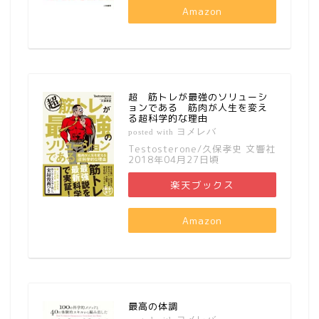
Amazon
超 筋トレが最強のソリューシ
ョンである 筋肉が人生を変え
る超科学的な理由
ヨメレバ
posted with
Testosterone/久保孝史 文響社
2018年04月27日頃
楽天ブックス
Amazon
最高の体調