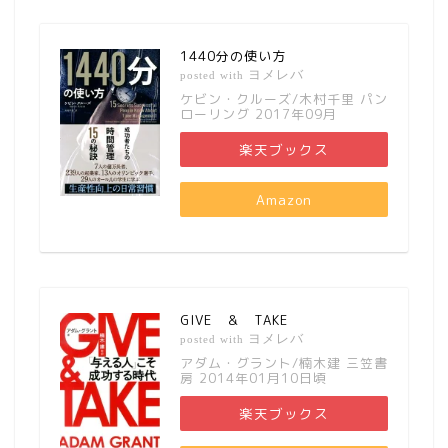
1440分の使い方
ヨメレバ
posted with
ケビン・クルーズ/木村千里 パン
ローリング 2017年09月
楽天ブックス
Amazon
GIVE ＆ TAKE
ヨメレバ
posted with
アダム・グラント/楠木建 三笠書
房 2014年01月10日頃
楽天ブックス