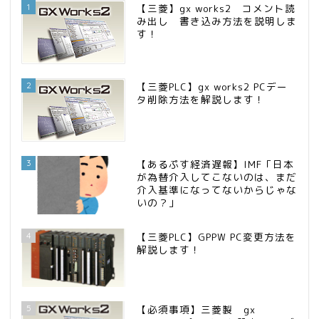
1
【三菱】gx works2 コメント読
み出し 書き込み方法を説明しま
す！
2
【三菱PLC】gx works2 PCデー
タ削除方法を解説します！
3
【あるぷす経済遅報】IMF「日本
が為替介入してこないのは、まだ
介入基準になってないからじゃな
いの？」
4
【三菱PLC】GPPW PC変更方法を
解説します！
5
【必須事項】三菱製 gx