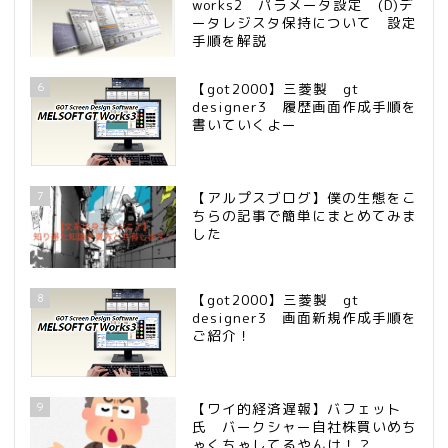
works2 パラメータ設定 (D)デ
ータレジスタ保持について 設定
手順を解説
6
【got2000】三菱製 gt
designer3 履歴画面作成手順を
書いていくよー
7
【アルプスブログ】僕の生態をこ
ちらの記事で簡単にまとめてみま
した
8
【got2000】三菱製 gt
designer3 画面新規作成手順を
ご紹介！
9
【ワイ的経済遅報】バフェット
氏 バークシャー自社株買いめち
ゃくちゃしてるやんけ！？