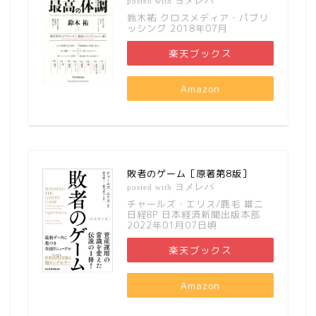
ヨメレバ
posted with
鈴木祐 クロスメディア・パブリ
ッシング 2018年07月
楽天ブックス
Amazon
敗者のゲーム［原著第8版］
ヨメレバ
posted with
チャールズ・エリス/鹿毛 雄二
日経BP 日本経済新聞出版本部
2022年01月07日頃
楽天ブックス
Amazon