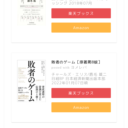
ッシング 2018年07月
楽天ブックス
Amazon
敗者のゲーム［原著第8版］
ヨメレバ
posted with
チャールズ・エリス/鹿毛 雄二
日経BP 日本経済新聞出版本部
2022年01月07日頃
楽天ブックス
Amazon