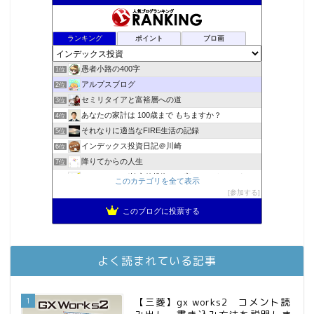
ランキング
ポイント
ブロ画
愚者小路の400字
1位
アルプスブログ
2位
セミリタイアと富裕層への道
3位
あなたの家計は 100歳まで もちますか？
4位
それなりに適当なFIRE生活の記録
5位
インデックス投資日記＠川崎
6位
降りてからの人生
7位
スパコンSEが効率的投資で一家セミリタイアするブログ
8位
このカテゴリを全て表示
MBAのインデックス投資日記
参加する
9位
2023年(46歳)FIRE！！！＠20XX年FIRE！！！
10位
このブログに投票する
3階建ての資産形成
11位
お金に困らない生活（インデックス投資ブログ）
12位
庶民的家族がインデックス投資でセミリタイア目指してみた
13位
よく読まれている記事
FPが実践するお金の知恵を磨く勉強会
14位
インデックス投資でも富裕層
15位
1
【三菱】gx works2 コメント読