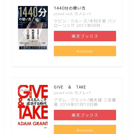
1440分の使い方
ヨメレバ
posted with
ケビン・クルーズ/木村千里 パン
ローリング 2017年09月
楽天ブックス
Amazon
GIVE ＆ TAKE
ヨメレバ
posted with
アダム・グラント/楠木建 三笠書
房 2014年01月10日頃
楽天ブックス
Amazon