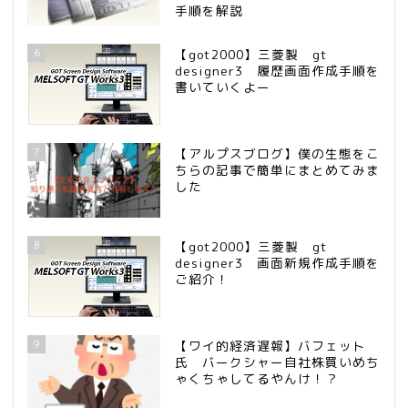
手順を解説
6
【got2000】三菱製 gt
designer3 履歴画面作成手順を
書いていくよー
7
【アルプスブログ】僕の生態をこ
ちらの記事で簡単にまとめてみま
した
8
【got2000】三菱製 gt
designer3 画面新規作成手順を
ご紹介！
9
【ワイ的経済遅報】バフェット
氏 バークシャー自社株買いめち
ゃくちゃしてるやんけ！？