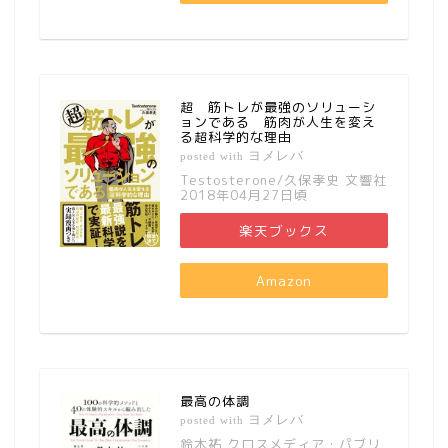
超 筋トレが最強のソリューシ
ョンである 筋肉が人生を変え
る超科学的な理由
ヨメレバ
posted with
Testosterone/久保孝史 文響社
2018年04月27日頃
楽天ブックス
Amazon
最高の体調
ヨメレバ
posted with
鈴木祐 クロスメディア・パブリ