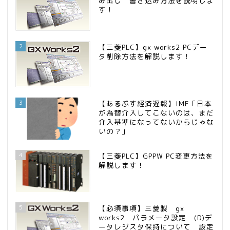
み出し 書き込み方法を説明しま
す！
2
【三菱PLC】gx works2 PCデー
タ削除方法を解説します！
3
【あるぷす経済遅報】IMF「日本
が為替介入してこないのは、まだ
介入基準になってないからじゃな
いの？」
4
【三菱PLC】GPPW PC変更方法を
解説します！
5
【必須事項】三菱製 gx
works2 パラメータ設定 (D)デ
ータレジスタ保持について 設定