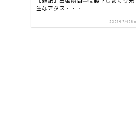
【雑記】出張期間中は腹下しまくり先
生なアタス・・・
2021年7月28