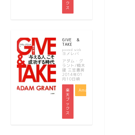
ク
ス
GIVE ＆
TAKE
posted with
ヨメレバ
アダム・グ
ラント/楠木
建 三笠書房
2014年01
月10日頃
楽
Amazon
天
ブ
ッ
ク
ス