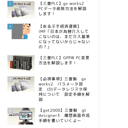
【三菱PLC】gx works2
2
PCデータ削除方法を解説
します！
【あるぷす経済遅報】
3
IMF「日本が為替介入して
こないのは、まだ介入基準
になってないからじゃない
の？」
【三菱PLC】GPPW PC変更
4
方法を解説します！
【必須事項】三菱製 gx
5
works2 パラメータ設
定 (D)データレジスタ保
持について 設定手順を解
説
【got2000】三菱製 gt
6
designer3 履歴画面作成
手順を書いていくよー