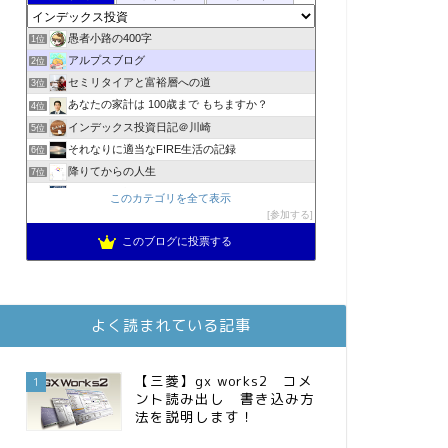
愚者小路の400字
1位
アルプスブログ
2位
セミリタイアと富裕層への道
3位
あなたの家計は 100歳まで もちますか？
4位
インデックス投資日記＠川崎
5位
それなりに適当なFIRE生活の記録
6位
降りてからの人生
7位
2023年(46歳)FIRE！！！＠20XX年FIRE！！！
8位
このカテゴリを全て表示
3階建ての資産形成
参加する
9位
スパコンSEが効率的投資で一家セミリタイアするブログ
10位
このブログに投票する
MBAのインデックス投資日記
11位
お金に困らない生活（インデックス投資ブログ）
12位
庶民的家族がインデックス投資でセミリタイア目指してみた
13位
よく読まれている記事
FPが実践するお金の知恵を磨く勉強会
14位
インデックス投資でも富裕層
15位
【三菱】gx works2 コメ
1
ント読み出し 書き込み方
法を説明します！