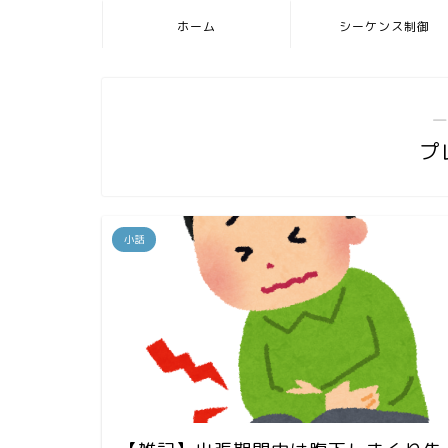
ホーム
シーケンス制御
―
プ
小話