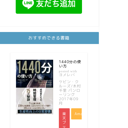
おすすめできる書籍
1440分の使
い方
posted with
ヨメレバ
ケビン・ク
ルーズ/木村
千里 パンロ
ーリング
2017年09
月
楽
Amazon
天
ブ
ッ