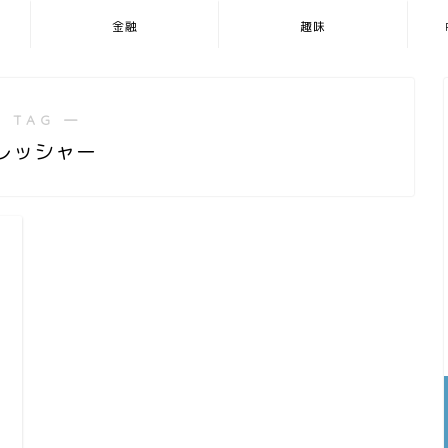
金融
趣味
 TAG ―
レッシャー