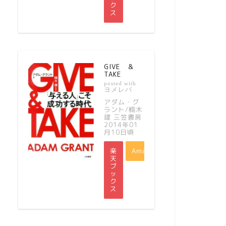
ク
ス
GIVE ＆
TAKE
posted with
ヨメレバ
アダム・グ
ラント/楠木
建 三笠書房
2014年01
月10日頃
楽
Amazon
天
ブ
ッ
ク
ス