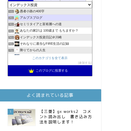
愚者小路の400字
1位
アルプスブログ
2位
セミリタイアと富裕層への道
3位
あなたの家計は 100歳まで もちますか？
4位
インデックス投資日記＠川崎
5位
それなりに適当なFIRE生活の記録
6位
降りてからの人生
7位
2023年(46歳)FIRE！！！＠20XX年FIRE！！！
8位
このカテゴリを全て表示
3階建ての資産形成
参加する
9位
スパコンSEが効率的投資で一家セミリタイアするブログ
10位
このブログに投票する
MBAのインデックス投資日記
11位
お金に困らない生活（インデックス投資ブログ）
12位
庶民的家族がインデックス投資でセミリタイア目指してみた
13位
よく読まれている記事
FPが実践するお金の知恵を磨く勉強会
14位
インデックス投資でも富裕層
15位
【三菱】gx works2 コメ
1
ント読み出し 書き込み方
法を説明します！