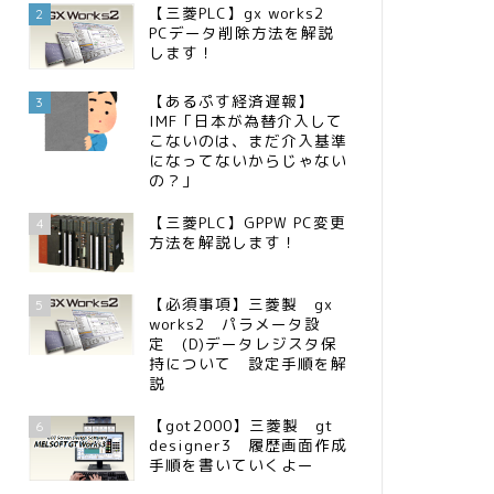
【三菱PLC】gx works2
2
PCデータ削除方法を解説
します！
【あるぷす経済遅報】
3
IMF「日本が為替介入して
こないのは、まだ介入基準
になってないからじゃない
の？」
【三菱PLC】GPPW PC変更
4
方法を解説します！
【必須事項】三菱製 gx
5
works2 パラメータ設
定 (D)データレジスタ保
持について 設定手順を解
説
【got2000】三菱製 gt
6
designer3 履歴画面作成
手順を書いていくよー