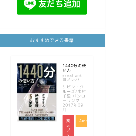
おすすめできる書籍
1440分の使
い方
posted with
ヨメレバ
ケビン・ク
ルーズ/木村
千里 パンロ
ーリング
2017年09
月
楽
Amazon
天
ブ
ッ