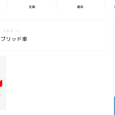
金融
趣味
 TAG ―
イブリッド車