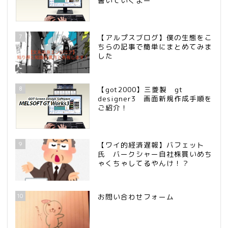
書いていくよー
7
【アルプスブログ】僕の生態をこ
ちらの記事で簡単にまとめてみま
した
8
【got2000】三菱製 gt
designer3 画面新規作成手順を
ご紹介！
9
【ワイ的経済遅報】バフェット
氏 バークシャー自社株買いめち
ゃくちゃしてるやんけ！？
10
お問い合わせフォーム