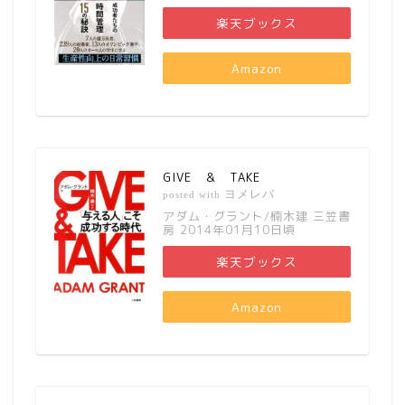
楽天ブックス
Amazon
GIVE ＆ TAKE
ヨメレバ
posted with
アダム・グラント/楠木建 三笠書
房 2014年01月10日頃
楽天ブックス
Amazon