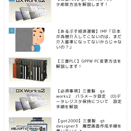
タ削除方法を解説します！
3
【あるぷす経済遅報】IMF「日本
が為替介入してこないのは、まだ
介入基準になってないからじゃな
いの？」
4
【三菱PLC】GPPW PC変更方法を
解説します！
5
【必須事項】三菱製 gx
works2 パラメータ設定 (D)デ
ータレジスタ保持について 設定
手順を解説
6
【got2000】三菱製 gt
designer3 履歴画面作成手順を