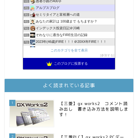
愚者小路の400字
1位
アルプスブログ
2位
セミリタイアと富裕層への道
3位
あなたの家計は 100歳まで もちますか？
4位
インデックス投資日記＠川崎
5位
それなりに適当なFIRE生活の記録
6位
2023年(46歳)FIRE！！！＠20XX年FIRE！！！
7位
3階建ての資産形成
8位
このカテゴリを全て表示
降りてからの人生
参加する
9位
スパコンSEが効率的投資で一家セミリタイアするブログ
10位
このブログに投票する
お金に困らない生活（インデックス投資ブログ）
11位
庶民的家族がインデックス投資でセミリタイア目指してみた
12位
MBAのインデックス投資日記
13位
よく読まれている記事
FPが実践するお金の知恵を磨く勉強会
14位
インデックス投資でも富裕層
15位
1
【三菱】gx works2 コメント読
み出し 書き込み方法を説明しま
す！
2
【三菱PLC】gx works2 PCデー