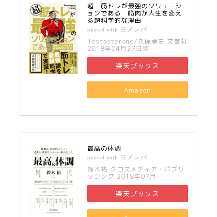
超 筋トレが最強のソリューシ
ョンである 筋肉が人生を変え
る超科学的な理由
ヨメレバ
posted with
Testosterone/久保孝史 文響社
2018年04月27日頃
楽天ブックス
Amazon
最高の体調
ヨメレバ
posted with
鈴木祐 クロスメディア・パブリ
ッシング 2018年07月
楽天ブックス