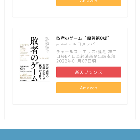
Amazon
敗者のゲーム［原著第8版］
ヨメレバ
posted with
チャールズ・エリス/鹿毛 雄二
日経BP 日本経済新聞出版本部
2022年01月07日頃
楽天ブックス
Amazon