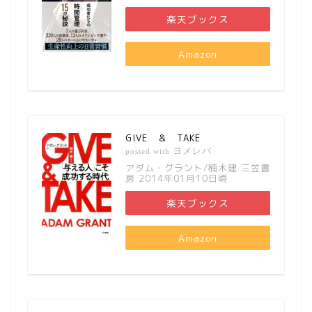
楽天ブックス
Amazon
GIVE ＆ TAKE
ヨメレバ
posted with
アダム・グラント/楠木建 三笠書
房 2014年01月10日頃
楽天ブックス
Amazon