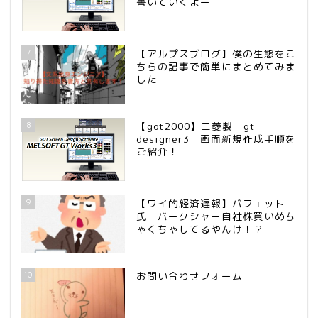
書いていくよー
7
【アルプスブログ】僕の生態をこ
ちらの記事で簡単にまとめてみま
した
8
【got2000】三菱製 gt
designer3 画面新規作成手順を
ご紹介！
9
【ワイ的経済遅報】バフェット
氏 バークシャー自社株買いめち
ゃくちゃしてるやんけ！？
10
お問い合わせフォーム