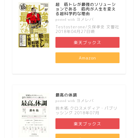
超 筋トレが最強のソリューシ
ョンである 筋肉が人生を変え
る超科学的な理由
ヨメレバ
posted with
Testosterone/久保孝史 文響社
2018年04月27日頃
楽天ブックス
Amazon
最高の体調
ヨメレバ
posted with
鈴木祐 クロスメディア・パブリ
ッシング 2018年07月
楽天ブックス