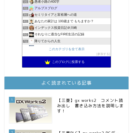
愚者小路の400字
1位
アルプスブログ
2位
セミリタイアと富裕層への道
3位
あなたの家計は 100歳まで もちますか？
4位
インデックス投資日記＠川崎
5位
それなりに適当なFIRE生活の記録
6位
降りてからの人生
7位
2023年(46歳)FIRE！！！＠20XX年FIRE！！！
8位
このカテゴリを全て表示
3階建ての資産形成
参加する
9位
スパコンSEが効率的投資で一家セミリタイアするブログ
10位
このブログに投票する
MBAのインデックス投資日記
11位
庶民的家族がインデックス投資でセミリタイア目指してみた
12位
お金に困らない生活（インデックス投資ブログ）
13位
よく読まれている記事
FPが実践するお金の知恵を磨く勉強会
14位
インデックス投資でも富裕層
15位
1
【三菱】gx works2 コメント読
み出し 書き込み方法を説明しま
す！
2
【三菱PLC】gx works2 PCデー