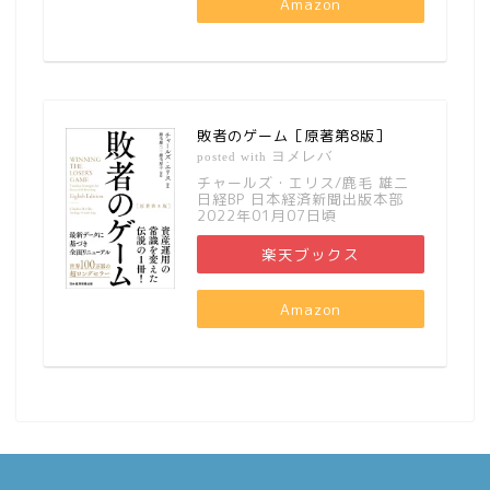
Amazon
敗者のゲーム［原著第8版］
ヨメレバ
posted with
チャールズ・エリス/鹿毛 雄二
日経BP 日本経済新聞出版本部
2022年01月07日頃
楽天ブックス
Amazon