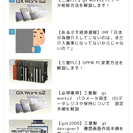
タ削除方法を解説します！
3
【あるぷす経済遅報】IMF「日本
が為替介入してこないのは、まだ
介入基準になってないからじゃな
いの？」
4
【三菱PLC】GPPW PC変更方法を
解説します！
5
【必須事項】三菱製 gx
works2 パラメータ設定 (D)デ
ータレジスタ保持について 設定
手順を解説
6
【got2000】三菱製 gt
designer3 履歴画面作成手順を