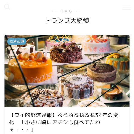
― TAG ―
トランプ大統領
経済記事
【ワイ的経済遅報】ねるねるねるね34年の変
化 「小さい頃にアチシも食べてたわ
ぁ・・・」