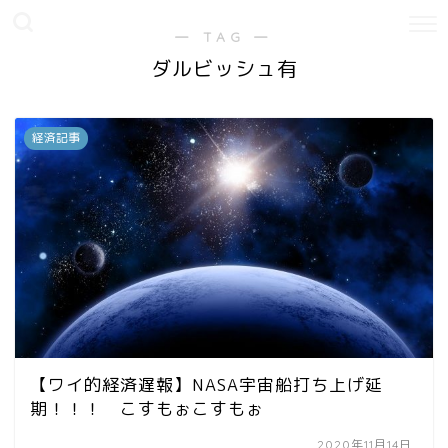
― TAG ―
ダルビッシュ有
経済記事
【ワイ的経済遅報】NASA宇宙船打ち上げ延
期！！！ こすもぉこすもぉ
2020年11月14日