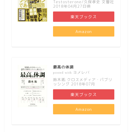
Testosterone/久保孝史 文響社
2018年04月27日頃
楽天ブックス
Amazon
最高の体調
ヨメレバ
posted with
鈴木祐 クロスメディア・パブリ
ッシング 2018年07月
楽天ブックス
Amazon