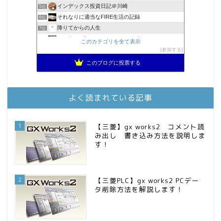
インデックス投資日記＠川崎
5位
それなりに適当なFIRE生活の記録
6位
降りてからの人生
7位
2023年(46歳)FIRE！！！＠20XX年FIRE！！！
8位
このカテゴリを全て表示
3階建ての資産形成
参加する
9位
スパコンSEが効率的投資で一家セミリタイアするブログ
10位
このブログに投票する
MBAのインデックス投資日記
11位
庶民的家族がインデックス投資でセミリタイア目指してみた
12位
お金に困らない生活（インデックス投資ブログ）
13位
よく読まれている記事
FPが実践するお金の知恵を磨く勉強会
14位
インデックス投資でも富裕層
15位
1
【三菱】gx works2 コメント読
み出し 書き込み方法を説明しま
す！
2
【三菱PLC】gx works2 PCデー
タ削除方法を解説します！