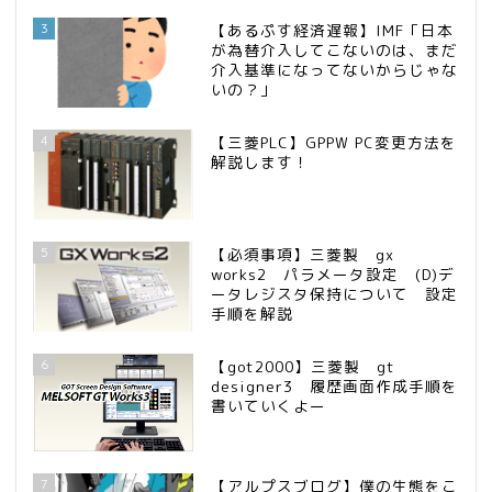
3
【あるぷす経済遅報】IMF「日本
が為替介入してこないのは、まだ
介入基準になってないからじゃな
いの？」
4
【三菱PLC】GPPW PC変更方法を
解説します！
5
【必須事項】三菱製 gx
works2 パラメータ設定 (D)デ
ータレジスタ保持について 設定
手順を解説
6
【got2000】三菱製 gt
designer3 履歴画面作成手順を
書いていくよー
7
【アルプスブログ】僕の生態をこ