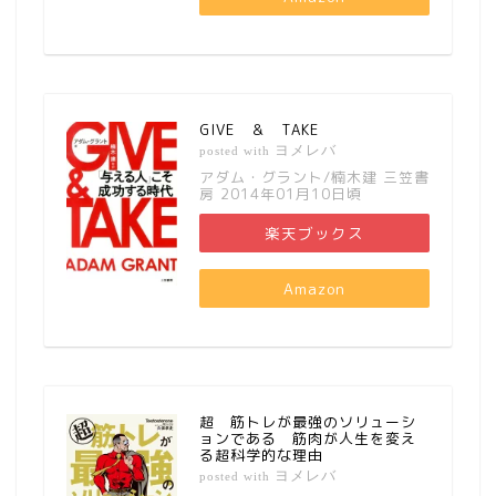
GIVE ＆ TAKE
ヨメレバ
posted with
アダム・グラント/楠木建 三笠書
房 2014年01月10日頃
楽天ブックス
Amazon
超 筋トレが最強のソリューシ
ョンである 筋肉が人生を変え
る超科学的な理由
ヨメレバ
posted with