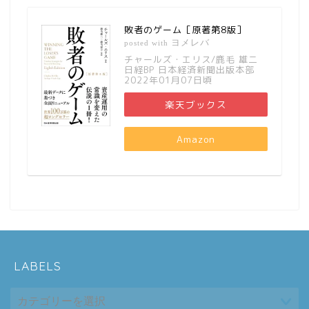
敗者のゲーム［原著第8版］
ヨメレバ
posted with
チャールズ・エリス/鹿毛 雄二
日経BP 日本経済新聞出版本部
2022年01月07日頃
楽天ブックス
Amazon
LABELS