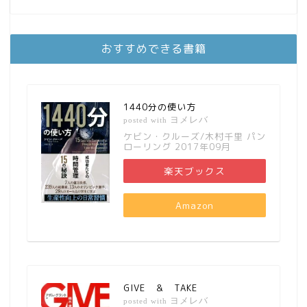
おすすめできる書籍
1440分の使い方
ヨメレバ
posted with
ケビン・クルーズ/木村千里 パン
ローリング 2017年09月
楽天ブックス
Amazon
GIVE ＆ TAKE
ヨメレバ
posted with