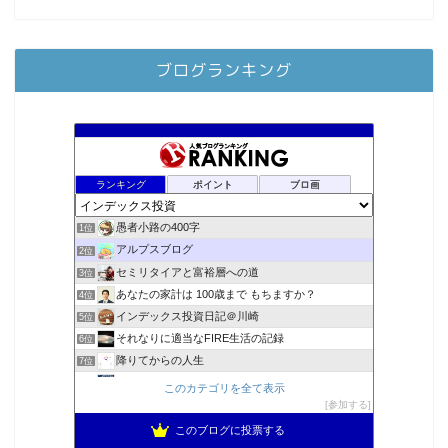
ブログランキング
ランキング
ポイント
ブロ画
愚者小路の400字
1位
アルプスブログ
2位
セミリタイアと富裕層への道
3位
あなたの家計は 100歳まで もちますか？
4位
インデックス投資日記＠川崎
5位
それなりに適当なFIRE生活の記録
6位
降りてからの人生
7位
2023年(46歳)FIRE！！！＠20XX年FIRE！！！
8位
このカテゴリを全て表示
3階建ての資産形成
参加する
9位
スパコンSEが効率的投資で一家セミリタイアするブログ
10位
このブログに投票する