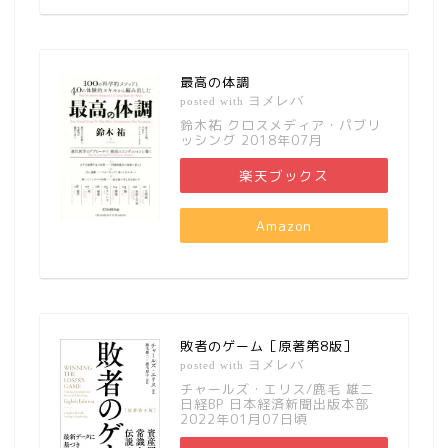
最高の体調
ヨメレバ
posted with
鈴木祐 クロスメディア・パブリ
ッシング 2018年07月
楽天ブックス
Amazon
敗者のゲーム［原著第8版］
ヨメレバ
posted with
チャールズ・エリス/鹿毛 雄二
日経BP 日本経済新聞出版本部
2022年01月07日頃