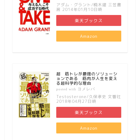
アダム・グラント/楠木建 三笠書
房 2014年01月10日頃
楽天ブックス
Amazon
超 筋トレが最強のソリューシ
ョンである 筋肉が人生を変え
る超科学的な理由
ヨメレバ
posted with
Testosterone/久保孝史 文響社
2018年04月27日頃
楽天ブックス
Amazon