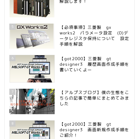
解説します！
5
【必須事項】三菱製 gx
works2 パラメータ設定 (D)デ
ータレジスタ保持について 設定
手順を解説
6
【got2000】三菱製 gt
designer3 履歴画面作成手順を
書いていくよー
7
【アルプスブログ】僕の生態をこ
ちらの記事で簡単にまとめてみま
した
8
【got2000】三菱製 gt
designer3 画面新規作成手順を
ご紹介！