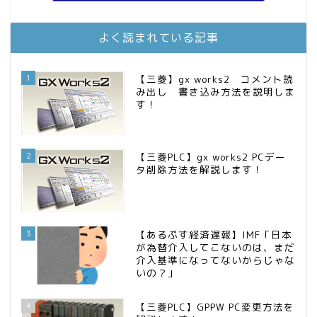
MBAのインデックス投資日記
11位
庶民的家族がインデックス投資でセミリタイア目指してみた
12位
お金に困らない生活（インデックス投資ブログ）
13位
よく読まれている記事
FPが実践するお金の知恵を磨く勉強会
14位
インデックス投資でも富裕層
15位
1
【三菱】gx works2 コメント読
み出し 書き込み方法を説明しま
す！
2
【三菱PLC】gx works2 PCデー
タ削除方法を解説します！
3
【あるぷす経済遅報】IMF「日本
が為替介入してこないのは、まだ
介入基準になってないからじゃな
いの？」
4
【三菱PLC】GPPW PC変更方法を