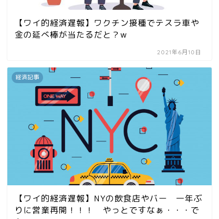
【ワイ的経済遅報】ワクチン接種でテスラ車や
金の延べ棒が当たるだと？w
2021年6月10日
経済記事
【ワイ的経済遅報】NYの飲食店やバー 一年ぶ
りに営業再開！！！ やっとですなぁ・・・で