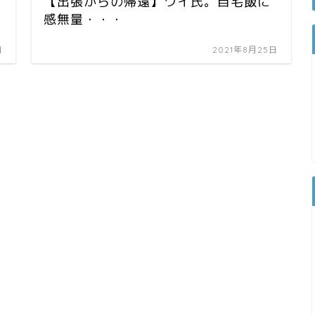
【出張からの帰還】ワイ氏。自宅飯に
感無量・・・
日
2021年8月25日