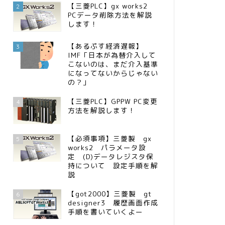
【三菱PLC】gx works2
2
PCデータ削除方法を解説
します！
【あるぷす経済遅報】
3
IMF「日本が為替介入して
こないのは、まだ介入基準
になってないからじゃない
の？」
【三菱PLC】GPPW PC変更
4
方法を解説します！
【必須事項】三菱製 gx
5
works2 パラメータ設
定 (D)データレジスタ保
持について 設定手順を解
説
【got2000】三菱製 gt
6
designer3 履歴画面作成
手順を書いていくよー