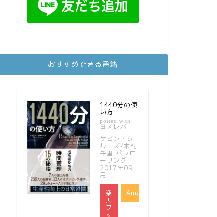
おすすめできる書籍
1440分の使
い方
posted with
ヨメレバ
ケビン・ク
ルーズ/木村
千里 パンロ
ーリング
2017年09
月
楽
Amazon
天
ブ
ッ