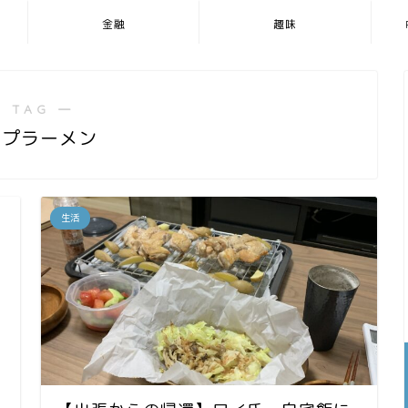
金融
趣味
 TAG ―
ップラーメン
生活