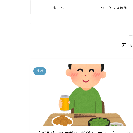
ホーム
シーケンス制御
―
カ
生活