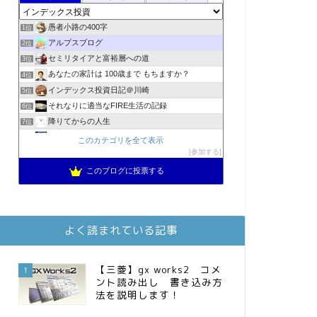
愚者小路の400字
1位
アルプスブログ
2位
セミリタイアと富裕層への道
3位
あなたの家計は 100歳まで もちますか？
4位
インデックス投資日記＠川崎
5位
それなりに適当なFIRE生活の記録
6位
降りてからの人生
7位
2023年(46歳)FIRE！！！＠20XX年FIRE！！！
8位
このカテゴリを全て表示
MBAのインデックス投資日記
参加する
9位
3階建ての資産形成
10位
このブログに投票する
スパコンSEが効率的投資で一家セミリタイアするブログ
11位
お金に困らない生活（インデックス投資ブログ）
12位
庶民的家族がインデックス投資でセミリタイア目指してみた
13位
よく読まれている記事
FPが実践するお金の知恵を磨く勉強会
14位
インデックス投資でも富裕層
15位
【三菱】gx works2 コメ
1
ント読み出し 書き込み方
法を説明します！