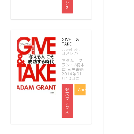
ク
ス
GIVE ＆
TAKE
posted with
ヨメレバ
アダム・グ
ラント/楠木
建 三笠書房
2014年01
月10日頃
楽
Amazon
天
ブ
ッ
ク
ス