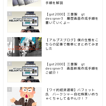
手順を解説
6
【got2000】三菱製 gt
designer3 履歴画面作成手順を
書いていくよー
7
【アルプスブログ】僕の生態をこ
ちらの記事で簡単にまとめてみま
した
8
【got2000】三菱製 gt
designer3 画面新規作成手順を
ご紹介！
9
【ワイ的経済遅報】バフェット
氏 バークシャー自社株買いめち
ゃくちゃしてるやんけ！？