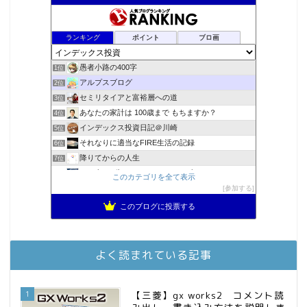
ランキング
ポイント
ブロ画
愚者小路の400字
1位
アルプスブログ
2位
セミリタイアと富裕層への道
3位
あなたの家計は 100歳まで もちますか？
4位
インデックス投資日記＠川崎
5位
それなりに適当なFIRE生活の記録
6位
降りてからの人生
7位
2023年(46歳)FIRE！！！＠20XX年FIRE！！！
8位
このカテゴリを全て表示
3階建ての資産形成
参加する
9位
スパコンSEが効率的投資で一家セミリタイアするブログ
10位
このブログに投票する
MBAのインデックス投資日記
11位
お金に困らない生活（インデックス投資ブログ）
12位
庶民的家族がインデックス投資でセミリタイア目指してみた
13位
よく読まれている記事
FPが実践するお金の知恵を磨く勉強会
14位
インデックス投資でも富裕層
15位
1
【三菱】gx works2 コメント読