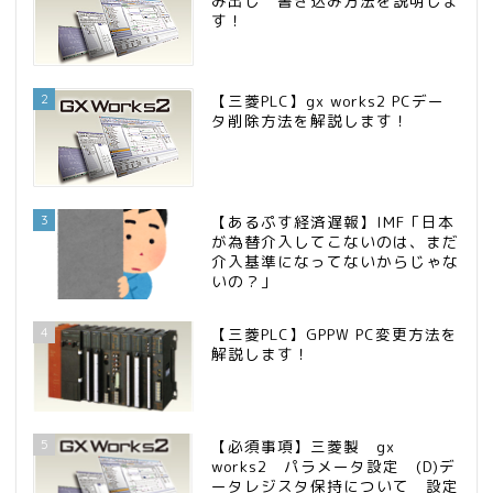
み出し 書き込み方法を説明しま
す！
2
【三菱PLC】gx works2 PCデー
タ削除方法を解説します！
3
【あるぷす経済遅報】IMF「日本
が為替介入してこないのは、まだ
介入基準になってないからじゃな
いの？」
4
【三菱PLC】GPPW PC変更方法を
解説します！
5
【必須事項】三菱製 gx
works2 パラメータ設定 (D)デ
ータレジスタ保持について 設定