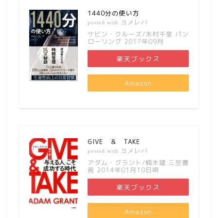
1440分の使い方
ヨメレバ
posted with
ケビン・クルーズ/木村千里 パン
ローリング 2017年09月
楽天ブックス
Amazon
GIVE ＆ TAKE
ヨメレバ
posted with
アダム・グラント/楠木建 三笠書
房 2014年01月10日頃
楽天ブックス
Amazon