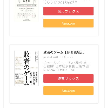
ッシング 2018年07月
楽天ブックス
Amazon
敗者のゲーム［原著第8版］
ヨメレバ
posted with
チャールズ・エリス/鹿毛 雄二
日経BP 日本経済新聞出版本部
2022年01月07日頃
楽天ブックス
Amazon