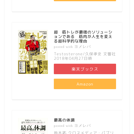
超 筋トレが最強のソリューシ
ョンである 筋肉が人生を変え
る超科学的な理由
ヨメレバ
posted with
Testosterone/久保孝史 文響社
2018年04月27日頃
楽天ブックス
Amazon
最高の体調
ヨメレバ
posted with
鈴木祐 クロスメディア・パブリ