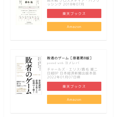
鈴木祐 クロスメディア・パブリ
ッシング 2018年07月
楽天ブックス
Amazon
敗者のゲーム［原著第8版］
ヨメレバ
posted with
チャールズ・エリス/鹿毛 雄二
日経BP 日本経済新聞出版本部
2022年01月07日頃
楽天ブックス
Amazon