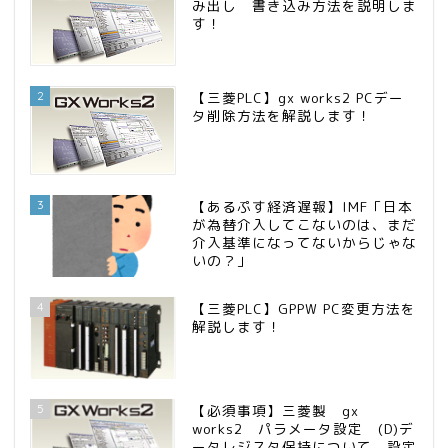
み出し 書き込み方法を説明しま
す！
2
【三菱PLC】gx works2 PCデー
タ削除方法を解説します！
3
【あるぷす経済遅報】IMF「日本
が為替介入してこないのは、まだ
介入基準になってないからじゃな
いの？」
4
【三菱PLC】GPPW PC変更方法を
解説します！
5
【必須事項】三菱製 gx
works2 パラメータ設定 (D)デ
ータレジスタ保持について 設定