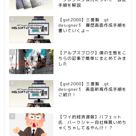
手順を解説
6
【got2000】三菱製 gt
designer3 履歴画面作成手順を
書いていくよー
7
【アルプスブログ】僕の生態をこ
ちらの記事で簡単にまとめてみま
した
8
【got2000】三菱製 gt
designer3 画面新規作成手順を
ご紹介！
9
【ワイ的経済遅報】バフェット
氏 バークシャー自社株買いめち
ゃくちゃしてるやんけ！？