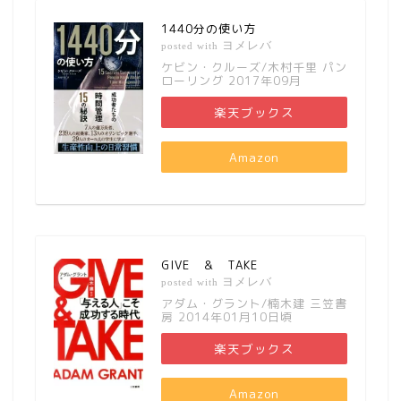
1440分の使い方
ヨメレバ
posted with
ケビン・クルーズ/木村千里 パン
ローリング 2017年09月
楽天ブックス
Amazon
GIVE ＆ TAKE
ヨメレバ
posted with
アダム・グラント/楠木建 三笠書
房 2014年01月10日頃
楽天ブックス
Amazon