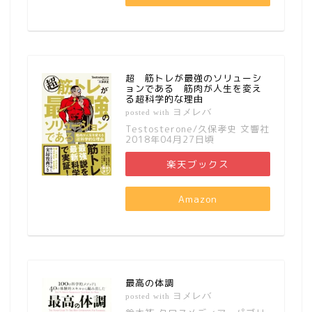
超 筋トレが最強のソリューシ
ョンである 筋肉が人生を変え
る超科学的な理由
ヨメレバ
posted with
Testosterone/久保孝史 文響社
2018年04月27日頃
楽天ブックス
Amazon
最高の体調
ヨメレバ
posted with