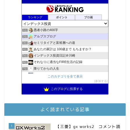
ランキング
ポイント
ブロ画
愚者小路の400字
1位
アルプスブログ
2位
セミリタイアと富裕層への道
3位
あなたの家計は 100歳まで もちますか？
4位
インデックス投資日記＠川崎
5位
それなりに適当なFIRE生活の記録
6位
降りてからの人生
7位
2023年(46歳)FIRE！！！＠20XX年FIRE！！！
8位
このカテゴリを全て表示
MBAのインデックス投資日記
参加する
9位
3階建ての資産形成
10位
このブログに投票する
スパコンSEが効率的投資で一家セミリタイアするブログ
11位
お金に困らない生活（インデックス投資ブログ）
12位
庶民的家族がインデックス投資でセミリタイア目指してみた
13位
よく読まれている記事
FPが実践するお金の知恵を磨く勉強会
14位
インデックス投資でも富裕層
15位
1
【三菱】gx works2 コメント読