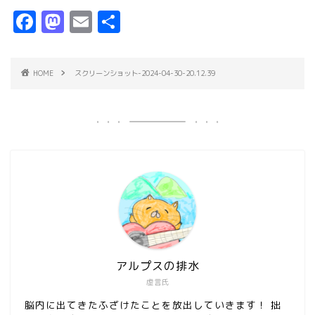
F
M
E
共
a
a
m
有
c
s
ai
HOME
スクリーンショット-2024-04-30-20.12.39
e
t
l
b
o
o
d
o
o
k
n
アルプスの排水
虚言氏
脳内に出てきたふざけたことを放出していきます！ 拙