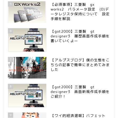
5
【必須事項】三菱製 gx
works2 パラメータ設定 (D)デ
ータレジスタ保持について 設定
手順を解説
6
【got2000】三菱製 gt
designer3 履歴画面作成手順を
書いていくよー
7
【アルプスブログ】僕の生態をこ
ちらの記事で簡単にまとめてみま
した
8
【got2000】三菱製 gt
designer3 画面新規作成手順を
ご紹介！
9
【ワイ的経済遅報】バフェット