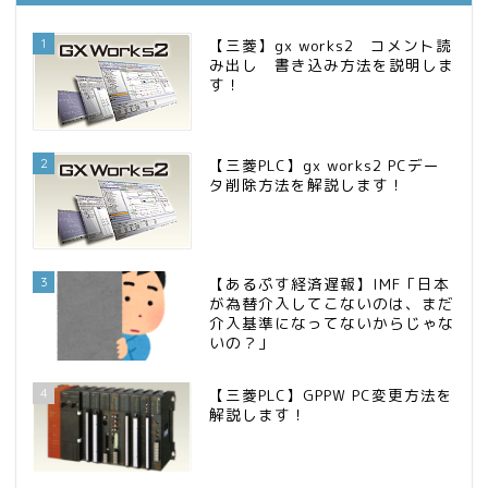
かけこみリタイヤ―のダイヤリー
15位
1
【三菱】gx works2 コメント読
み出し 書き込み方法を説明しま
す！
2
【三菱PLC】gx works2 PCデー
タ削除方法を解説します！
3
【あるぷす経済遅報】IMF「日本
が為替介入してこないのは、まだ
介入基準になってないからじゃな
いの？」
4
【三菱PLC】GPPW PC変更方法を
解説します！