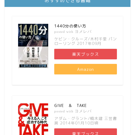
おすすめできる書籍
1440分の使い方
ヨメレバ
posted with
ケビン・クルーズ/木村千里 パン
ローリング 2017年09月
楽天ブックス
Amazon
GIVE ＆ TAKE
ヨメレバ
posted with
アダム・グラント/楠木建 三笠書
房 2014年01月10日頃
楽天ブックス