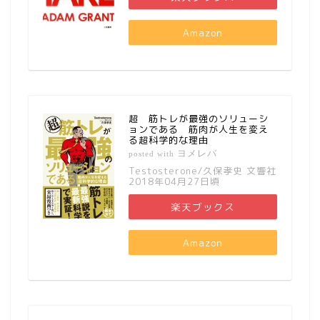
Amazon
超 筋トレが最強のソリューシ
ョンである 筋肉が人生を変え
る超科学的な理由
ヨメレバ
posted with
Testosterone/久保孝史 文響社
2018年04月27日頃
楽天ブックス
Amazon