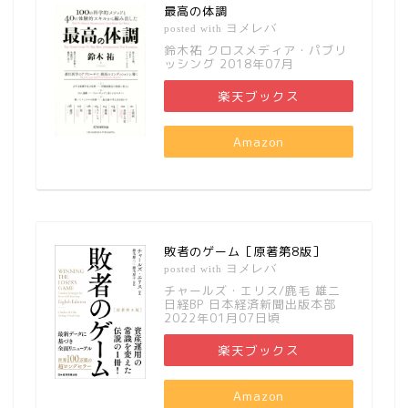
最高の体調
ヨメレバ
posted with
鈴木祐 クロスメディア・パブリ
ッシング 2018年07月
楽天ブックス
Amazon
敗者のゲーム［原著第8版］
ヨメレバ
posted with
チャールズ・エリス/鹿毛 雄二
日経BP 日本経済新聞出版本部
2022年01月07日頃
楽天ブックス
Amazon