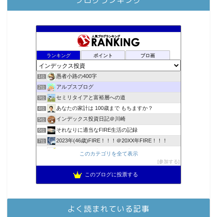
ブログランキング
ランキング
ポイント
ブロ画
愚者小路の400字
1位
アルプスブログ
2位
セミリタイアと富裕層への道
3位
あなたの家計は 100歳まで もちますか？
4位
インデックス投資日記＠川崎
5位
それなりに適当なFIRE生活の記録
6位
2023年(46歳)FIRE！！！＠20XX年FIRE！！！
7位
スパコンSEが効率的投資で一家セミリタイアするブログ
8位
このカテゴリを全て表示
3階建ての資産形成
参加する
9位
降りてからの人生
10位
このブログに投票する
お金に困らない生活（インデックス投資ブログ）
11位
FPが実践するお金の知恵を磨く勉強会
12位
MBAのインデックス投資日記
13位
よく読まれている記事
庶民的家族がインデックス投資でセミリタイア目指してみた
14位