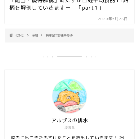
「配当・優待解説」あたすが日経平均食品11銘
柄を解剖していきますー 「part1」
2020年5月26日
HOME
金融
株主配当&株主優待
アルプスの排水
虚言氏
脳内に出てきたふざけたことを放出していきます！ 拙