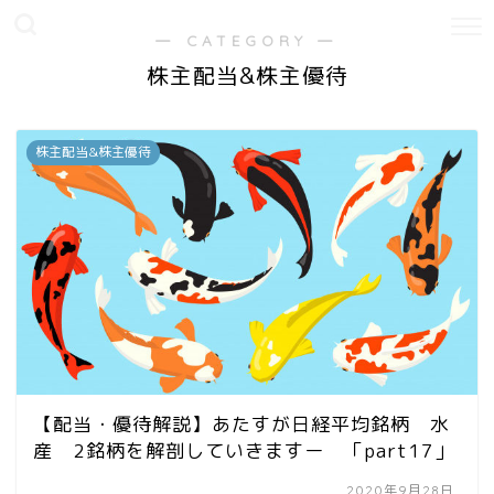
― CATEGORY ―
株主配当&株主優待
株主配当&株主優待
【配当・優待解説】あたすが日経平均銘柄 水
産 2銘柄を解剖していきますー 「part17」
2020年9月28日