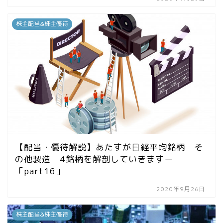
株主配当&株主優待
【配当・優待解説】あたすが日経平均銘柄 そ
の他製造 4銘柄を解剖していきますー
「part16」
2020年9月26日
株主配当&株主優待