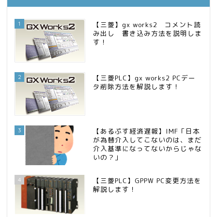
FPが実践するお金の知恵を磨く勉強会
14位
インデックス投資でも富裕層
15位
1
【三菱】gx works2 コメント読
み出し 書き込み方法を説明しま
す！
2
【三菱PLC】gx works2 PCデー
タ削除方法を解説します！
3
【あるぷす経済遅報】IMF「日本
が為替介入してこないのは、まだ
介入基準になってないからじゃな
いの？」
4
【三菱PLC】GPPW PC変更方法を
解説します！