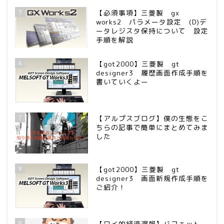
5
【必須事項】三菱製 gx
works2 パラメータ設定 (D)デ
ータレジスタ保持について 設定
手順を解説
6
【got2000】三菱製 gt
designer3 履歴画面作成手順を
書いていくよー
7
【アルプスブログ】僕の生態をこ
ちらの記事で簡単にまとめてみま
した
8
【got2000】三菱製 gt
designer3 画面新規作成手順を
ご紹介！
9
【ワイ的経済遅報】バフェット