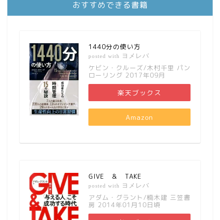
おすすめできる書籍
1440分の使い方
ヨメレバ
posted with
ケビン・クルーズ/木村千里 パン
ローリング 2017年09月
楽天ブックス
Amazon
GIVE ＆ TAKE
ヨメレバ
posted with
アダム・グラント/楠木建 三笠書
房 2014年01月10日頃