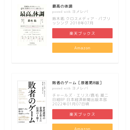
最高の体調
ヨメレバ
posted with
鈴木祐 クロスメディア・パブリ
ッシング 2018年07月
楽天ブックス
Amazon
敗者のゲーム［原著第8版］
ヨメレバ
posted with
チャールズ・エリス/鹿毛 雄二
日経BP 日本経済新聞出版本部
2022年01月07日頃
楽天ブックス
Amazon