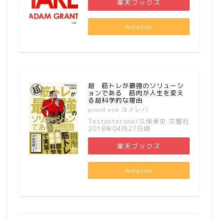
楽天ブックス
Amazon
超 筋トレが最強のソリューシ
ョンである 筋肉が人生を変え
る超科学的な理由
ヨメレバ
posted with
Testosterone/久保孝史 文響社
2018年04月27日頃
楽天ブックス
Amazon