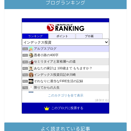
ブログランキング
ランキング
ポイント
ブロ画
アルプスブログ
1位
愚者小路の400字
2位
セミリタイアと富裕層への道
3位
あなたの家計は 100歳まで もちますか？
4位
インデックス投資日記＠川崎
5位
それなりに適当なFIRE生活の記録
6位
降りてからの人生
7位
MBAのインデックス投資日記
8位
このカテゴリを全て表示
2023年(46歳)FIRE！！！＠20XX年FIRE！！！
参加する
9位
スパコンSEが効率的投資で一家セミリタイアするブログ
10位
このブログに投票する
3階建ての資産形成
11位
お金に困らない生活（インデックス投資ブログ）
12位
庶民的家族がインデックス投資でセミリタイア目指してみた
13位
よく読まれている記事