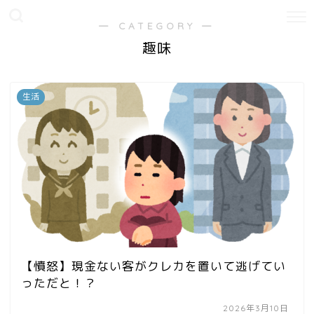
― CATEGORY ―
趣味
生活
【憤怒】現金ない客がクレカを置いて逃げてい
っただと！？
2026年3月10日