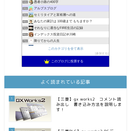
愚者小路の400字
1位
アルプスブログ
2位
セミリタイアと富裕層への道
3位
あなたの家計は 100歳まで もちますか？
4位
それなりに適当なFIRE生活の記録
5位
インデックス投資日記＠川崎
6位
降りてからの人生
7位
MBAのインデックス投資日記
8位
このカテゴリを全て表示
スパコンSEが効率的投資で一家セミリタイアするブログ
参加する
9位
2023年(46歳)FIRE！！！＠20XX年FIRE！！！
10位
このブログに投票する
お金に困らない生活（インデックス投資ブログ）
11位
3階建ての資産形成
12位
庶民的家族がインデックス投資でセミリタイア目指してみた
13位
よく読まれている記事
FPが実践するお金の知恵を磨く勉強会
14位
インデックス投資でも富裕層
15位
1
【三菱】gx works2 コメント読
み出し 書き込み方法を説明しま
す！
2