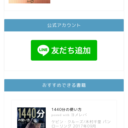
公式アカウント
おすすめできる書籍
1440分の使い方
ヨメレバ
posted with
ケビン・クルーズ/木村千里 パン
ローリング 2017年09月