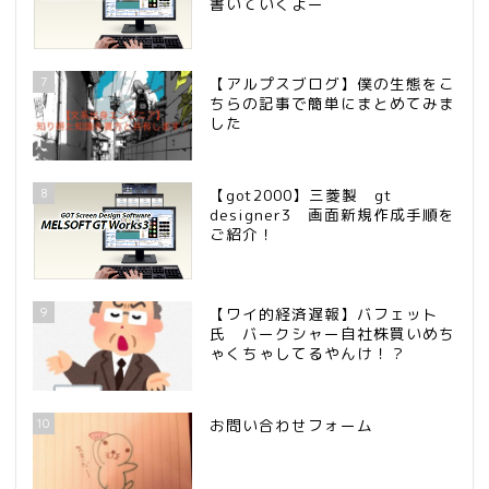
書いていくよー
7
【アルプスブログ】僕の生態をこ
ちらの記事で簡単にまとめてみま
した
8
【got2000】三菱製 gt
designer3 画面新規作成手順を
ご紹介！
9
【ワイ的経済遅報】バフェット
氏 バークシャー自社株買いめち
ゃくちゃしてるやんけ！？
10
お問い合わせフォーム