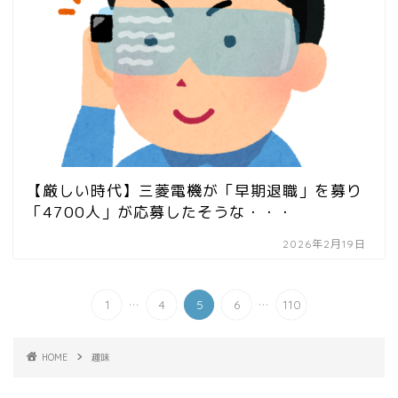
【厳しい時代】三菱電機が「早期退職」を募り
「4700人」が応募したそうな・・・
2026年2月19日
...
...
1
4
5
6
110
HOME
趣味