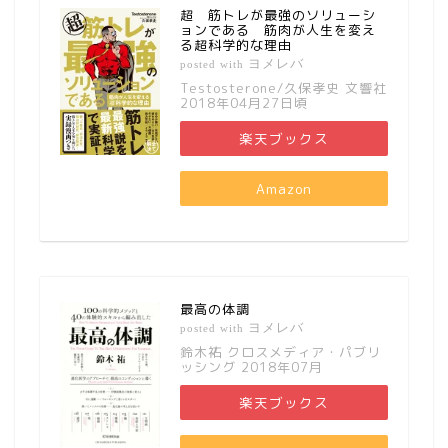
超 筋トレが最強のソリューシ
ョンである 筋肉が人生を変え
る超科学的な理由
ヨメレバ
posted with
Testosterone/久保孝史 文響社
2018年04月27日頃
楽天ブックス
Amazon
最高の体調
ヨメレバ
posted with
鈴木祐 クロスメディア・パブリ
ッシング 2018年07月
楽天ブックス