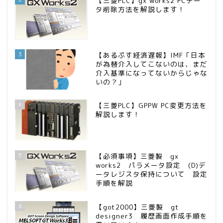
【三菱PLC】gx works2 PCデー
タ削除方法を解説します！
3
【あるぷす経済遅報】IMF「日本
が為替介入してこないのは、まだ
介入基準になってないからじゃな
いの？」
4
【三菱PLC】GPPW PC変更方法を
解説します！
5
【必須事項】三菱製 gx
works2 パラメータ設定 (D)デ
ータレジスタ保持について 設定
手順を解説
6
【got2000】三菱製 gt
designer3 履歴画面作成手順を