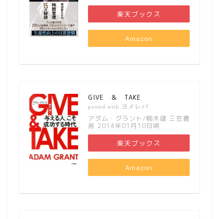
楽天ブックス
Amazon
GIVE ＆ TAKE
ヨメレバ
posted with
アダム・グラント/楠木建 三笠書
房 2014年01月10日頃
楽天ブックス
Amazon